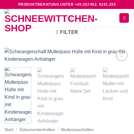
Zum
PRODUKTBERATUNG UNTER +49 (0)7452. 9191.250
Inhalt
springen
FILTER
Add to
wishlist
Start
/
Dokumentenhüllen
/
Mutterpasshüllen