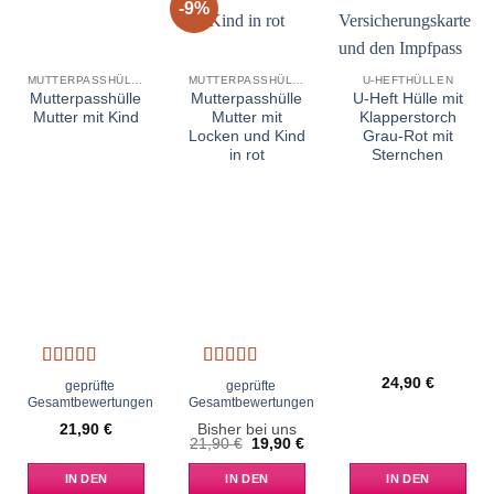
-9%
Add to
Add to
Add to
wishlist
wishlist
wishlist
MUTTERPASSHÜLLEN
MUTTERPASSHÜLLEN
U-HEFTHÜLLEN
Mutterpasshülle
Mutterpasshülle
U-Heft Hülle mit
Mutter mit Kind
Mutter mit
Klapperstorch
Locken und Kind
Grau-Rot mit
in rot
Sternchen
Bewertet
Bewertet
24,90
€
geprüfte
geprüfte
mit
5
von 5
mit
5
von 5
Gesamtbewertungen
Gesamtbewertungen
21,90
€
Bisher bei uns
Ursprünglicher
Aktueller
21,90
€
19,90
€
Preis
Preis
war:
ist:
IN DEN
IN DEN
IN DEN
21,90 €
19,90 €.