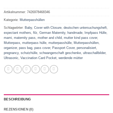
Artikelnummer:
7426978468346
Kategorie:
Mutterpasshüllen
Schlagwörter:
Baby
,
Cover with Closure
,
deutschen untersuchungsheft
,
expectant mothers
,
filz
,
German Maternity
,
handmade
,
Impfpass Hülle
,
mami
,
maternity pass
,
mother and child
,
mutter kind pass cover
,
Mutterpass
,
mutterpass hülle
,
mutterpasshülle
,
Mutterpasshüllen
,
organizer
,
pass bag
,
pass cover
,
Passport Cover
,
personalisiert
,
pregnancy
,
schutzhülle
,
schwangerschaft geschenke
,
ultraschallbilder
,
Ultrasonic
,
Vaccination Card Pocket
,
werdende mütter
BESCHREIBUNG
REZENSIONEN (0)