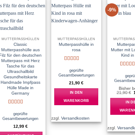
-9%
Add to
Add to
wishlist
wishlist
MUTTERPASSHÜLLEN
MUTTERPASSHÜLLEN
MUTTERPAS
Classic
Mutterpasshülle in
Mutterpa
Mutterpasshülle aus
rosa
Mutter mit 
Filz für den deutschen
Kind in
Mutterpass mit Herz
Bewertet
Tasche für das
mit
5
von 5
geprüfte
Bewert
Ultraschallbild
Gesamtbewertungen
mit
5
vo
geprü
Gesundheitskarte
Gesamtbew
Handmade Impfpass
21,90
€
Hülle Made in
Bisher b
21,90
€
Germany
IN DEN
WARENKORB
IN D
Bewertet
WAREN
mit
5
von 5
geprüfte
zzgl.
Versandkosten
Gesamtbewertungen
12,99
€
zzgl.
Versandk