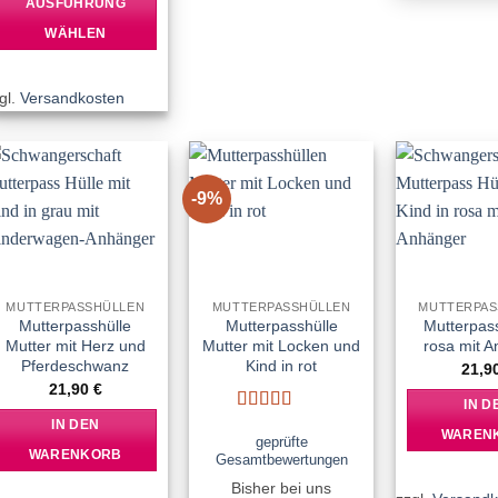
AUSFÜHRUNG
WÄHLEN
Dieses
Produkt
gl.
Versandkosten
weist
mehrere
Varianten
auf.
-9%
Add to
Add to
Die
wishlist
wishlist
Optionen
können
auf
MUTTERPASSHÜLLEN
MUTTERPASSHÜLLEN
MUTTERPAS
der
Mutterpasshülle
Mutterpasshülle
Mutterpass
Produktseite
Mutter mit Herz und
Mutter mit Locken und
rosa mit 
Pferdeschwanz
Kind in rot
gewählt
21,9
21,90
€
werden
IN D
Bewertet
IN DEN
WAREN
mit
5
von 5
geprüfte
WARENKORB
Gesamtbewertungen
Bisher bei uns