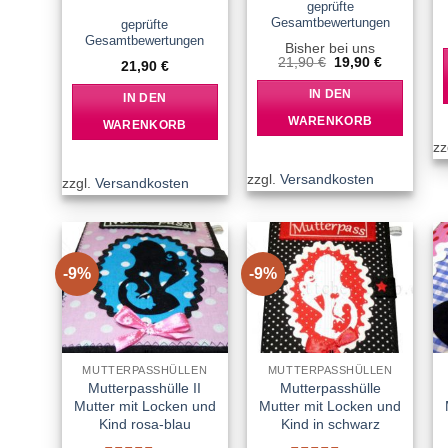
mit
5
von 5
geprüfte
Bewertet
Gesamtbewertungen
mit
5
von 5
geprüfte
Gesamtbewertungen
Bisher bei uns
Ursprünglicher
Aktueller
21,90
€
19,90
€
21,90
€
Preis
Preis
war:
ist:
IN DEN
IN DEN
21,90 €
19,90 €.
WARENKORB
WARENKORB
zz
zzgl.
Versandkosten
zzgl.
Versandkosten
-9%
-9%
Add to
Add to
wishlist
wishlist
MUTTERPASSHÜLLEN
MUTTERPASSHÜLLEN
Mutterpasshülle II
Mutterpasshülle
Mutter mit Locken und
Mutter mit Locken und
Kind rosa-blau
Kind in schwarz