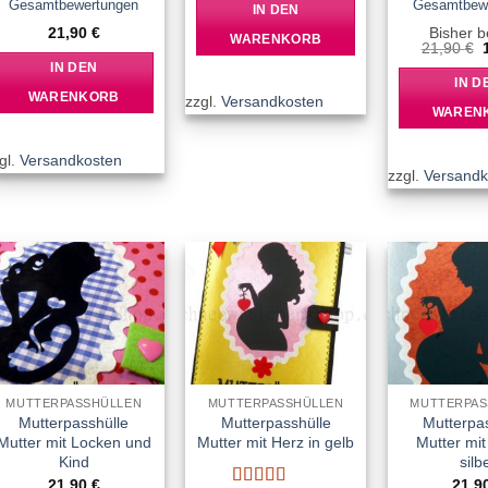
Gesamtbewertungen
Gesamtbew
IN DEN
21,90
€
Bisher b
WARENKORB
21,90
€
IN DEN
IN D
WARENKORB
zzgl.
Versandkosten
WAREN
gl.
Versandkosten
zzgl.
Versandk
Add to
Add to
wishlist
wishlist
MUTTERPASSHÜLLEN
MUTTERPASSHÜLLEN
MUTTERPAS
Mutterpasshülle
Mutterpasshülle
Mutterpa
Mutter mit Locken und
Mutter mit Herz in gelb
Mutter mit
Kind
silb
21,90
€
21,9