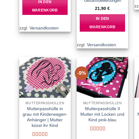
Gesamtbewertungen
IN DEN
zz
21,90
€
WARENKORB
IN DEN
WARENKORB
zzgl.
Versandkosten
zzgl.
Versandkosten
-9%
Add to
Add to
wishlist
wishlist
MUTTERPASSHÜLLEN
MUTTERPASSHÜLLEN
Mutterpasshülle in
Mutterpasshülle II
grau mit Kinderwagen-
Mutter mit Locken und
Anhänger | Mutter
Kind pink-blau
küsst ihr Kind
Bewertet