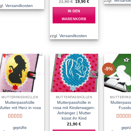
zzgl.
Versandk
Ursprünglicher
Aktueller
21,90
€
19,90
€
Preis
Preis
gl.
Versandkosten
war:
ist:
IN DEN
21,90 €
19,90 €.
WARENKORB
zzgl.
Versandkosten
-9%
Add to
Add to
wishlist
wishlist
MUTTERPASSHÜLLEN
MUTTERPASSHÜLLEN
MUTTERPAS
Mutterpasshülle
Mutterpasshülle in
Mutterpass
Mutter mit Herz in rosa
rosa mit Kinderwagen-
Fussba
Anhänger | Mutter
küsst ihr Kind
Bewertet
Bewert
21,90
€
mit
5
von 5
mit
5
vo
geprüfte
geprü