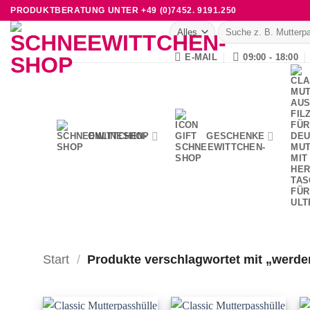
Zum
PRODUKTBERATUNG UNTER +49 (0)7452. 9191.250
Inhalt
Suche
nach:
springen
E-MAIL
09:00 - 18:00
ONLINESHOP
GESCHENKE
Start
/
Produkte verschlagwortet mit „werde