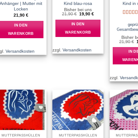
Anhänger | Mutter mit
Kind blau-rosa
Kind in
Locken
Bisher bei uns
Ursprünglicher
Aktueller
21,90
€
19,90
€
21,90
€
Preis
Preis
Bewert
war:
ist:
mit
5
vo
geprü
IN DEN
IN DEN
21,90 €
19,90 €.
Gesamtbew
WARENKORB
WARENKORB
Bisher b
21,90
€
zzgl.
Versandkosten
gl.
Versandkosten
IN D
WAREN
zzgl.
Versandk
Add to
Add to
wishlist
wishlist
MUTTERPASSHÜLLEN
MUTTERPASSHÜLLEN
MUTTERPAS