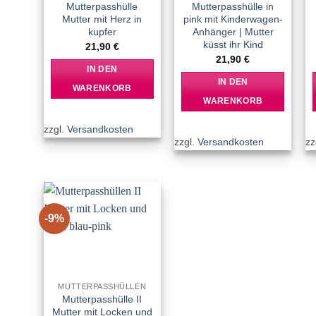
Mutterpasshülle
Mutterpasshülle in
Mutter mit Herz in
pink mit Kinderwagen-
kupfer
Anhänger | Mutter
küsst ihr Kind
21,90
€
21,90
€
IN DEN
IN DEN
WARENKORB
WARENKORB
zzgl.
Versandkosten
zzgl.
Versandkosten
zz
-9%
Add to
wishlist
MUTTERPASSHÜLLEN
Mutterpasshülle II
Mutter mit Locken und