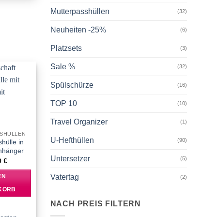
Mutterpasshüllen
(32)
Neuheiten -25%
(6)
Platzsets
(3)
Sale %
(32)
Spülschürze
(16)
Add to
wishlist
TOP 10
(10)
Travel Organizer
(1)
SHÜLLEN
U-Hefthüllen
(90)
hülle in
Anhänger
Untersetzer
(5)
0
€
Vatertag
EN
(2)
KORB
NACH PREIS FILTERN