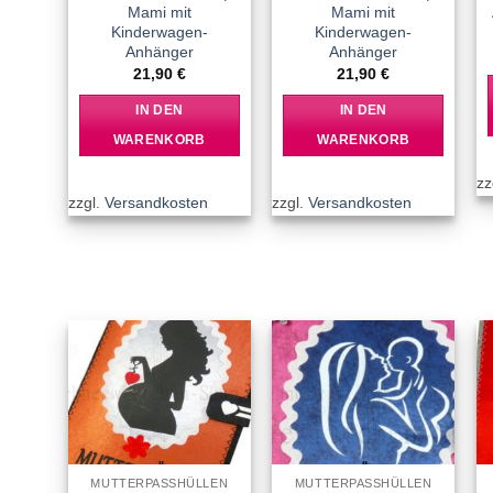
Mami mit
Mami mit
Kinderwagen-
Kinderwagen-
Anhänger
Anhänger
21,90
€
21,90
€
IN DEN
IN DEN
WARENKORB
WARENKORB
zz
zzgl.
Versandkosten
zzgl.
Versandkosten
Add to
Add to
wishlist
wishlist
MUTTERPASSHÜLLEN
MUTTERPASSHÜLLEN