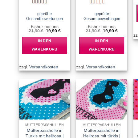
Bewertet
Bewertet
mit
5
von 5
mit
5
von 5
geprüfte
geprüfte
Gesamtbewertungen
Gesamtbewertungen
Bisher bei uns
Bisher bei uns
Ursprünglicher
Aktueller
Ursprünglicher
Aktueller
21,90
€
19,90
€
21,90
€
19,90
€
Preis
Preis
Preis
Preis
zz
war:
ist:
war:
ist:
IN DEN
IN DEN
21,90 €
19,90 €.
21,90 €
19,90 €.
WARENKORB
WARENKORB
zzgl.
Versandkosten
zzgl.
Versandkosten
Add to
Add to
wishlist
wishlist
MUTTERPASSHÜLLEN
MUTTERPASSHÜLLEN
Mutterpasshülle in
Mutterpasshülle in
Türkis mit hellrosa |
Hellrosa mit türkis |