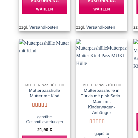
AUSFÜHRUNG
AUSFÜHRUNG
WÄHLEN
WÄHLEN
Dieses
Dieses
Produkt
Produkt
zzgl.
Versandkosten
zzgl.
Versandkosten
zz
weist
weist
mehrere
mehrere
Varianten
Varianten
auf.
auf.
Add to
Add to
Die
Die
wishlist
wishlist
Optionen
Optionen
können
können
auf
auf
MUTTERPASSHÜLLEN
MUTTERPASSHÜLLEN
der
der
Mutterpasshülle
Mutterpasshülle in
Produktseite
Produktseite
Mutter mit Kind
Türkis mit pink Satin |
Mami mit
gewählt
gewählt
Kinderwagen-
werden
werden
Bewertet
Anhänger
mit
5
von 5
geprüfte
Gesamtbewertungen
Bewertet
21,90
€
mit
5
von 5
geprüfte