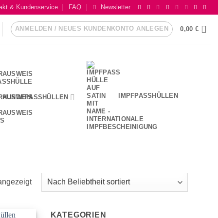
akt & Kundenservice
FAQ
Newsletter
ANMELDEN / NEUES KUNDENKONTO ANLEGEN
0,00
€
IMPFPASSHÜLLEN
HUNDEPASSHÜLLEN
Nach
angezeigt
Beliebtheit
sortiert
KATEGORIEN