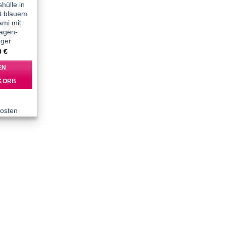
hülle in
it blauem
ami mit
agen-
ger
0
€
EN
KORB
osten