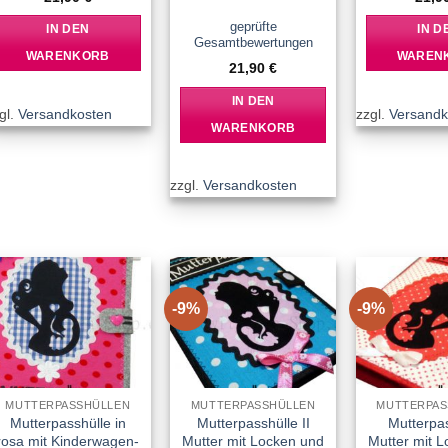
Bewertet
mit
5
von 5
geprüfte
IN DEN
IN D
Gesamtbewertungen
WARENKORB
WAREN
21,90
€
IN DEN
gl.
Versandkosten
zzgl.
Versandk
WARENKORB
zzgl.
Versandkosten
-9%
-9%
Add to
Add to
wishlist
wishlist
MUTTERPASSHÜLLEN
MUTTERPASSHÜLLEN
MUTTERPAS
Mutterpasshülle in
Mutterpasshülle II
Mutterpa
rosa mit Kinderwagen-
Mutter mit Locken und
Mutter mit 