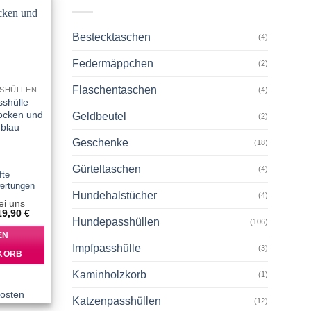
Add to
wishlist
Bestecktaschen
(4)
Federmäppchen
(2)
Flaschentaschen
SHÜLLEN
(4)
sshülle
Locken und
Geldbeutel
(2)
 blau
Geschenke
(18)
et
Gürteltaschen
(4)
n 5
fte
ertungen
Hundehalstücher
(4)
ei uns
Ursprünglicher
Aktueller
19,90
€
Hundepasshüllen
Preis
Preis
(106)
war:
ist:
EN
21,90 €
19,90 €.
Impfpasshülle
(3)
KORB
Kaminholzkorb
(1)
osten
Katzenpasshüllen
(12)