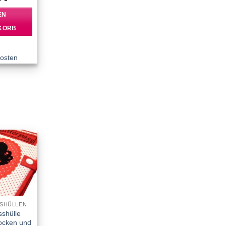
EN
KORB
osten
Add to
wishlist
SHÜLLEN
sshülle
Locken und