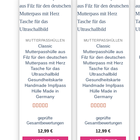
Add to
Add to
wishlist
wishlist
MUTTERPASSHÜLLEN
MUTTERPASSHÜLLEN
Classic
Classic
Mutterpasshülle aus
Mutterpasshülle aus
Filz für den deutschen
Filz für den deutschen
Mutterpass mit Herz
Mutterpass mit Herz
Tasche für das
Tasche für das
Ultraschallbild
Ultraschallbild
Gesundheitskarte
Gesundheitskarte
Handmade Impfpass
Handmade Impfpass
Hülle Made in
Hülle Made in
Germany
Germany
Bewertet
Bewertet
mit
5
von 5
mit
5
von 5
geprüfte
geprüfte
Gesamtbewertungen
Gesamtbewertungen
12,99
€
12,99
€