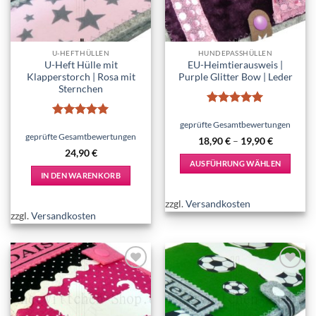
U-HEFTHÜLLEN
HUNDEPASSHÜLLEN
U-Heft Hülle mit
EU-Heimtierausweis |
Klapperstorch | Rosa mit
Purple Glitter Bow | Leder
Sternchen
Bewertet
mit
5
von
geprüfte Gesamtbewertungen
Bewertet
5
mit
5
von
geprüfte Gesamtbewertungen
18,90
€
–
19,90
€
5
24,90
€
AUSFÜHRUNG WÄHLEN
IN DEN WARENKORB
Dieses
Produkt
zzgl.
Versandkosten
weist
zzgl.
Versandkosten
mehrere
Varianten
auf.
Die
Add to
Add to
Optionen
wishlist
wishlist
können
auf