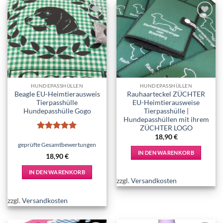
Varianten
auf.
Add to
Add to
Die
wishlist
wishlist
Optionen
können
auf
der
Produktseite
HUNDEPASSHÜLLEN
HUNDEPASSHÜLLEN
gewählt
Beagle EU-Heimtierausweis
Rauhaarteckel ZÜCHTER
werden
Tierpasshülle
EU-Heimtierausweise
Hundepasshülle Gogo
Tierpasshülle |
Hundepasshüllen mit ihrem
ZÜCHTER LOGO
Bewertet
18,90
€
mit
5
von
geprüfte Gesamtbewertungen
5
IN DEN WARENKORB
18,90
€
IN DEN WARENKORB
zzgl.
Versandkosten
zzgl.
Versandkosten