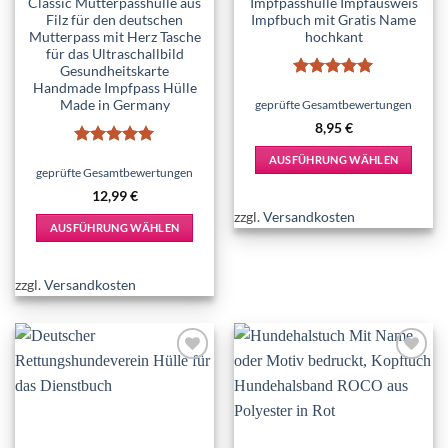
Classic Mutterpasshülle aus
Impfpasshülle Impfausweis
Filz für den deutschen
Impfbuch mit Gratis Name
Mutterpass mit Herz Tasche
hochkant
für das Ultraschallbild
Gesundheitskarte
Handmade Impfpass Hülle
Bewertet
Made in Germany
mit
5
von
geprüfte Gesamtbewertungen
5
8,95
€
Bewertet
AUSFÜHRUNG WÄHLEN
mit
5
von
geprüfte Gesamtbewertungen
Dieses
5
12,99
€
Produkt
zzgl.
Versandkosten
weist
AUSFÜHRUNG WÄHLEN
mehrere
Dieses
Varianten
Produkt
zzgl.
Versandkosten
auf.
weist
Die
mehrere
Optionen
Varianten
können
auf.
auf
Add to
Add to
Die
wishlist
wishlist
der
Optionen
Produktseite
können
gewählt
auf