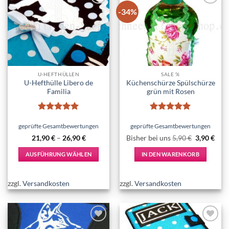
-34%
Add to
Add to
wishlist
wishlist
U-HEFTHÜLLEN
SALE %
U-Hefthülle Libero de
Küchenschürze Spülschürze
Familia
grün mit Rosen
Bewertet
Bewertet
mit
5
von
mit
5
von
geprüfte Gesamtbewertungen
geprüfte Gesamtbewertungen
5
5
Ursprüngl
Aktu
21,90
€
–
26,90
€
Bisher bei uns
5,90
€
3,90
€
Preis
Prei
war:
ist:
AUSFÜHRUNG WÄHLEN
IN DEN WARENKORB
5,90 €
3,90
Dieses
Produkt
zzgl.
Versandkosten
zzgl.
Versandkosten
weist
mehrere
Varianten
auf.
Add to
Add to