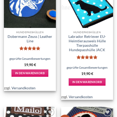
Die
wishlist
wishlist
Optionen
können
auf
der
Produktseite
HUNDEPASSHÜLLEN
HUNDEPASSHÜLLEN
gewählt
Dobermann Zeuss | Leather
Labrador Retriever EU-
werden
Line
Heimtierausweis Hülle
Tierpasshülle
Hundepasshülle JACK
Bewertet
mit
5
von
geprüfte Gesamtbewertungen
5
Bewertet
19,90
€
mit
5
von
geprüfte Gesamtbewertungen
5
IN DEN WARENKORB
19,90
€
IN DEN WARENKORB
zzgl.
Versandkosten
zzgl.
Versandkosten