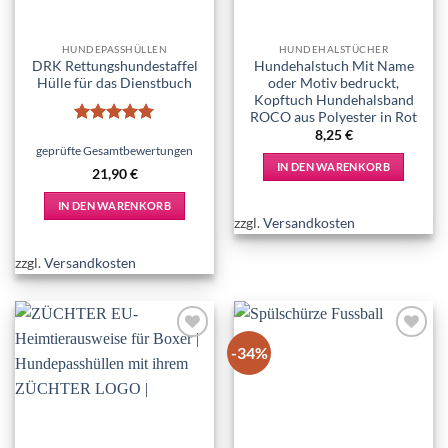
werden
der
Produktseite
HUNDEPASSHÜLLEN
HUNDEHALSTÜCHER
gewählt
DRK Rettungshundestaffel
Hundehalstuch Mit Name
werden
Hülle für das Dienstbuch
oder Motiv bedruckt,
Kopftuch Hundehalsband
ROCO aus Polyester in Rot
Bewertet
8,25
€
mit
5
von
geprüfte Gesamtbewertungen
5
IN DEN WARENKORB
21,90
€
IN DEN WARENKORB
zzgl.
Versandkosten
zzgl.
Versandkosten
-34%
Add to
Add to
wishlist
wishlist