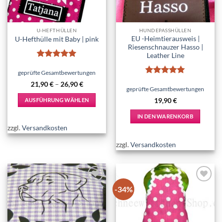
U-HEFTHÜLLEN
HUNDEPASSHÜLLEN
EU -Heimtierausweis |
U-Hefthülle mit Baby | pink
Riesenschnauzer Hasso |
Leather Line
Bewertet
mit
5
von
geprüfte Gesamtbewertungen
5
Bewertet
21,90
€
–
26,90
€
mit
5
von
geprüfte Gesamtbewertungen
5
AUSFÜHRUNG WÄHLEN
19,90
€
Dieses
IN DEN WARENKORB
Produkt
zzgl.
Versandkosten
weist
mehrere
zzgl.
Versandkosten
Varianten
auf.
Die
Optionen
-34%
Add to
Add to
können
wishlist
wishlist
auf
der