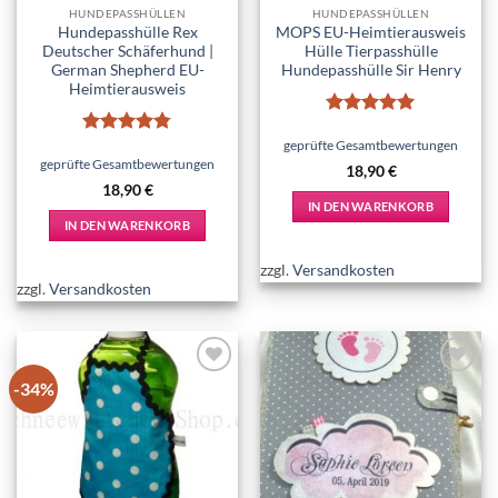
HUNDEPASSHÜLLEN
HUNDEPASSHÜLLEN
Hundepasshülle Rex
MOPS EU-Heimtierausweis
Deutscher Schäferhund |
Hülle Tierpasshülle
German Shepherd EU-
Hundepasshülle Sir Henry
Heimtierausweis
Bewertet
mit
5
von
geprüfte Gesamtbewertungen
Bewertet
5
mit
4.75
geprüfte Gesamtbewertungen
18,90
€
von 5
18,90
€
IN DEN WARENKORB
IN DEN WARENKORB
zzgl.
Versandkosten
zzgl.
Versandkosten
-34%
Add to
Add to
wishlist
wishlist