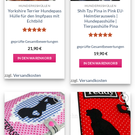
HUNDEPASSHÜLLEN
HUNDEPASSHÜLLEN
Yorkshire Terrier Hundepass
Shih Tzu Pina in Pink EU-
Hülle für den Impfpass mit
Heimtierausweis |
Echtbild
Hundepasshülle |
Tierpasshülle Pina
Bewertet
mit
5
von
geprüfte Gesamtbewertungen
Bewertet
5
mit
5
von
geprüfte Gesamtbewertungen
21,90
€
5
19,90
€
IN DEN WARENKORB
IN DEN WARENKORB
zzgl.
Versandkosten
zzgl.
Versandkosten
Add to
Add to
wishlist
wishlist