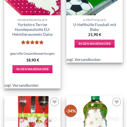
der
Produktseite
gewählt
HUNDEPASSHÜLLEN
U-HEFTHÜLLEN
werden
Yorkshire Terrier
U-Hefthülle Fussball mit
Hundepasshülle EU-
Baby
Heimtierausweis Daisy
21,90
€
IN DEN WARENKORB
Bewertet
mit
5
von
geprüfte Gesamtbewertungen
5
zzgl.
Versandkosten
18,90
€
IN DEN WARENKORB
zzgl.
Versandkosten
-34%
Add to
Add to
wishlist
wishlist