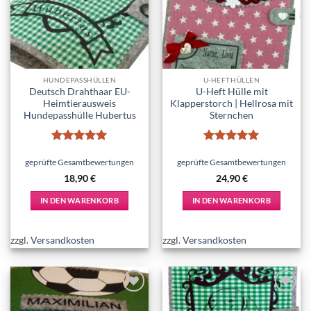
wishlist
wishlist
Optionen
können
auf
der
Produktseite
HUNDEPASSHÜLLEN
U-HEFTHÜLLEN
gewählt
Deutsch Drahthaar EU-
U-Heft Hülle mit
werden
Heimtierausweis
Klapperstorch | Hellrosa mit
Hundepasshülle Hubertus
Sternchen
Bewertet
Bewertet
mit
5
von
mit
5
von
geprüfte Gesamtbewertungen
geprüfte Gesamtbewertungen
5
5
18,90
€
24,90
€
IN DEN WARENKORB
IN DEN WARENKORB
zzgl.
Versandkosten
zzgl.
Versandkosten
Add to
Add to