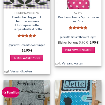
Produktseite
gewählt
werden
HUNDEPASSHÜLLEN
SALE %
Deutsche Dogge EU-
Küchenschürze Spülschürze
Heimtierausweis
in Pink
Hundepasshülle
Tierpasshülle Apollo
Bewertet
mit
5
von
geprüfte Gesamtbewertungen
5
Bewertet
Ursprüngl
Aktu
Bisher bei uns
5,90
€
3,90
€
mit
5
von
geprüfte Gesamtbewertungen
Preis
Prei
war:
ist:
5
IN DEN WARENKORB
18,90
€
5,90 €
3,90
IN DEN WARENKORB
zzgl.
Versandkosten
zzgl.
Versandkosten
Add to
Add to
für Familien
wishlist
wishlist