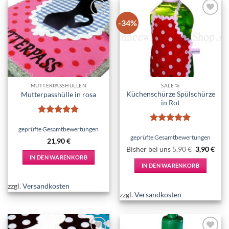
-34%
Add to
Add to
wishlist
wishlist
MUTTERPASSHÜLLEN
SALE %
Küchenschürze Spülschürze
Mutterpasshülle in rosa
in Rot
Bewertet
mit
5
von
geprüfte Gesamtbewertungen
Bewertet
5
mit
5
von
geprüfte Gesamtbewertungen
21,90
€
5
Ursprüngl
Aktu
Bisher bei uns
5,90
€
3,90
€
Preis
Prei
IN DEN WARENKORB
war:
ist:
IN DEN WARENKORB
5,90 €
3,90
zzgl.
Versandkosten
zzgl.
Versandkosten