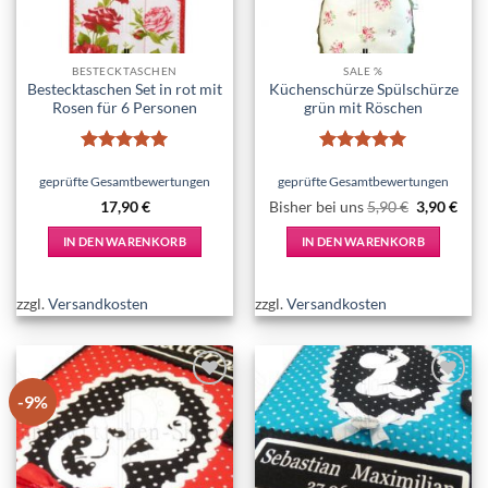
BESTECKTASCHEN
SALE %
Bestecktaschen Set in rot mit
Küchenschürze Spülschürze
Rosen für 6 Personen
grün mit Röschen
Bewertet
Bewertet
mit
5
von
mit
5
von
geprüfte Gesamtbewertungen
geprüfte Gesamtbewertungen
5
5
Ursprüngl
Aktu
17,90
€
Bisher bei uns
5,90
€
3,90
€
Preis
Prei
war:
ist:
IN DEN WARENKORB
IN DEN WARENKORB
5,90 €
3,90
zzgl.
Versandkosten
zzgl.
Versandkosten
-9%
Add to
Add to
wishlist
wishlist