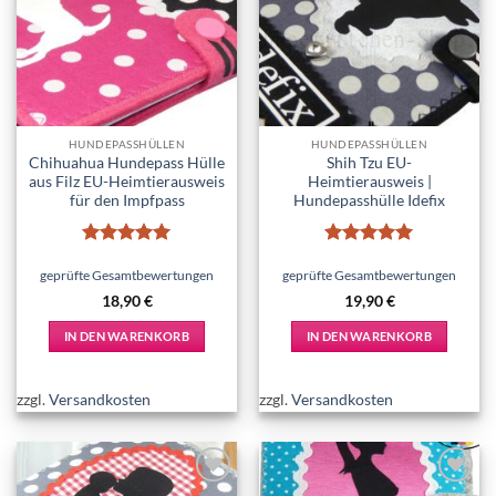
Add to
Add to
wishlist
wishlist
HUNDEPASSHÜLLEN
HUNDEPASSHÜLLEN
Chihuahua Hundepass Hülle
Shih Tzu EU-
aus Filz EU-Heimtierausweis
Heimtierausweis |
für den Impfpass
Hundepasshülle Idefix
Bewertet
Bewertet
mit
5
von
mit
5
von
geprüfte Gesamtbewertungen
geprüfte Gesamtbewertungen
5
5
18,90
€
19,90
€
IN DEN WARENKORB
IN DEN WARENKORB
zzgl.
Versandkosten
zzgl.
Versandkosten