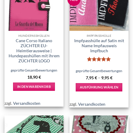
wishlist
wishlist
HUNDEPASSHÜLLEN
IMPFPASSHÜLLE
Cane Corso Italiano
Impfpasshülle auf Satin mit
ZÜCHTER EU-
Name Impfausweis
Heimtierausweise |
Impfbuch
Hundepasshüllen mit ihrem
ZÜCHTER LOGO
Bewertet
geprüfte Gesamtbewertungen
mit
5
von
geprüfte Gesamtbewertungen
5
18,90
€
7,95
€
–
9,95
€
IN DEN WARENKORB
AUSFÜHRUNG WÄHLEN
Dieses
Produkt
zzgl.
Versandkosten
zzgl.
Versandkosten
weist
mehrere
Varianten
auf.
Add to
Add to
Die