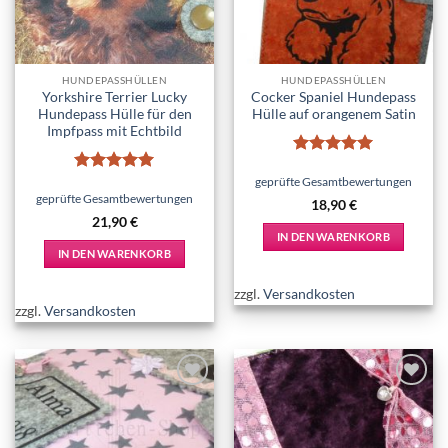
der
Produktseite
gewählt
werden
HUNDEPASSHÜLLEN
HUNDEPASSHÜLLEN
Yorkshire Terrier Lucky
Cocker Spaniel Hundepass
Hundepass Hülle für den
Hülle auf orangenem Satin
Impfpass mit Echtbild
Bewertet
mit
5
von
geprüfte Gesamtbewertungen
Bewertet
5
mit
5
von
geprüfte Gesamtbewertungen
18,90
€
5
21,90
€
IN DEN WARENKORB
IN DEN WARENKORB
zzgl.
Versandkosten
zzgl.
Versandkosten
Add to
Add to
wishlist
wishlist