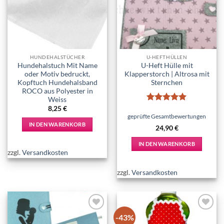
wishlist
wishlist
HUNDEHALSTÜCHER
U-HEFTHÜLLEN
Hundehalstuch Mit Name
U-Heft Hülle mit
oder Motiv bedruckt,
Klapperstorch | Altrosa mit
Kopftuch Hundehalsband
Sternchen
ROCO aus Polyester in
Weiss
8,25
€
Bewertet
mit
5
von
geprüfte Gesamtbewertungen
5
IN DEN WARENKORB
24,90
€
IN DEN WARENKORB
zzgl.
Versandkosten
zzgl.
Versandkosten
-43%
Add to
Add to
wishlist
wishlist