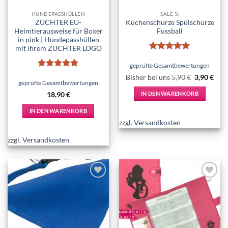
HUNDEPASSHÜLLEN
SALE %
ZÜCHTER EU-
Küchenschürze Spülschürze
Heimtierausweise für Boxer
Fussball
in pink | Hundepasshüllen
mit ihrem ZÜCHTER LOGO
Bewertet
mit
5
von
geprüfte Gesamtbewertungen
5
Bewertet
Ursprüngl
Aktu
Bisher bei uns
5,90
€
3,90
€
mit
5
von
geprüfte Gesamtbewertungen
Preis
Prei
war:
ist:
5
IN DEN WARENKORB
18,90
€
5,90 €
3,90
IN DEN WARENKORB
zzgl.
Versandkosten
zzgl.
Versandkosten
Add to
Add to
wishlist
wishlist