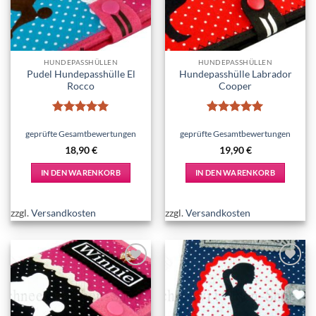
HUNDEPASSHÜLLEN
HUNDEPASSHÜLLEN
Pudel Hundepasshülle El
Hundepasshülle Labrador
Rocco
Cooper
Bewertet
Bewertet
mit
5
von
mit
5
von
geprüfte Gesamtbewertungen
geprüfte Gesamtbewertungen
5
5
18,90
€
19,90
€
IN DEN WARENKORB
IN DEN WARENKORB
zzgl.
Versandkosten
zzgl.
Versandkosten
Add to
Add to
wishlist
wishlist