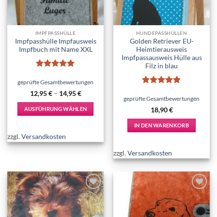
IMPFPASSHÜLLE
HUNDEPASSHÜLLEN
Impfpasshülle Impfausweis
Golden Retriever EU-
Impfbuch mit Name XXL
Heimtierausweis
Impfpassausweis Hülle aus
Filz in blau
Bewertet
mit
5
von
geprüfte Gesamtbewertungen
5
Bewertet
12,95
€
–
14,95
€
mit
5
von
geprüfte Gesamtbewertungen
5
AUSFÜHRUNG WÄHLEN
18,90
€
Dieses
IN DEN WARENKORB
Produkt
zzgl.
Versandkosten
weist
mehrere
zzgl.
Versandkosten
Varianten
auf.
Die
Optionen
Add to
Add to
können
wishlist
wishlist
auf