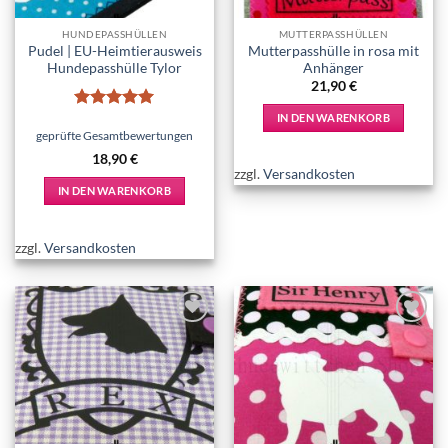
HUNDEPASSHÜLLEN
MUTTERPASSHÜLLEN
Pudel | EU-Heimtierausweis
Mutterpasshülle in rosa mit
Hundepasshülle Tylor
Anhänger
21,90
€
IN DEN WARENKORB
Bewertet
mit
5
von
geprüfte Gesamtbewertungen
5
18,90
€
zzgl.
Versandkosten
IN DEN WARENKORB
zzgl.
Versandkosten
Add to
Add to
wishlist
wishlist