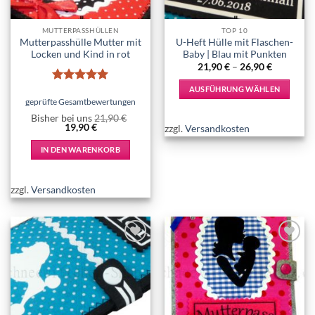
MUTTERPASSHÜLLEN
TOP 10
Mutterpasshülle Mutter mit
U-Heft Hülle mit Flaschen-
Locken und Kind in rot
Baby | Blau mit Punkten
21,90
€
–
26,90
€
AUSFÜHRUNG WÄHLEN
Bewertet
mit
5
von
geprüfte Gesamtbewertungen
Dieses
5
Bisher bei uns
21,90
€
Produkt
Ursprünglicher
Aktueller
19,90
€
zzgl.
Versandkosten
weist
Preis
Preis
war:
ist:
mehrere
IN DEN WARENKORB
21,90 €
19,90 €.
Varianten
auf.
zzgl.
Versandkosten
Die
Optionen
können
auf
Add to
Add to
der
wishlist
wishlist
Produktseite
gewählt
werden