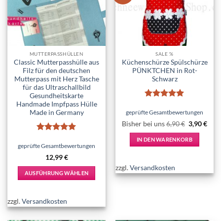
MUTTERPASSHÜLLEN
SALE %
Classic Mutterpasshülle aus
Küchenschürze Spülschürze
Filz für den deutschen
PÜNKTCHEN in Rot-
Mutterpass mit Herz Tasche
Schwarz
für das Ultraschallbild
Gesundheitskarte
Handmade Impfpass Hülle
Bewertet
Made in Germany
mit
5
von
geprüfte Gesamtbewertungen
5
Ursprüngl
Aktu
Bisher bei uns
6,90
€
3,90
€
Preis
Prei
war:
ist:
Bewertet
IN DEN WARENKORB
6,90 €
3,90
mit
5
von
geprüfte Gesamtbewertungen
5
12,99
€
zzgl.
Versandkosten
AUSFÜHRUNG WÄHLEN
Dieses
Produkt
zzgl.
Versandkosten
weist
mehrere