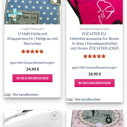
Optionen
können
auf
der
Produktseite
U-HEFTHÜLLEN
HUNDEPASSHÜLLEN
gewählt
U-Heft Hülle mit
ZÜCHTER EU-
werden
Klapperstorch | Hellgrau mit
Heimtierausweise für Boxer
Sternchen
in blau | Hundepasshüllen
mit ihrem ZÜCHTER LOGO
Bewertet
mit
5
von
geprüfte Gesamtbewertungen
Bewertet
5
mit
5
von
geprüfte Gesamtbewertungen
24,90
€
5
18,90
€
IN DEN WARENKORB
IN DEN WARENKORB
zzgl.
Versandkosten
zzgl.
Versandkosten
Add to
Add to