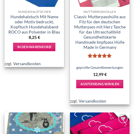
HUNDEHALSTÜCHER
MUTTERPASSHÜLLEN
Hundehalstuch Mit Name
Classic Mutterpasshülle aus
oder Motiv bedruckt,
Filz für den deutschen
Kopftuch Hundehalsband
Mutterpass mit Herz Tasche
ROCO aus Polyester in Blau
für das Ultraschallbild
Gesundheitskarte
8,25
€
Handmade Impfpass Hülle
Made in Germany
IN DEN WARENKORB
Bewertet
zzgl.
Versandkosten
mit
5
von
geprüfte Gesamtbewertungen
5
12,99
€
AUSFÜHRUNG WÄHLEN
Dieses
Produkt
zzgl.
Versandkosten
weist
mehrere
Varianten
auf.
Add to
Add to
Die
wishlist
wishlist