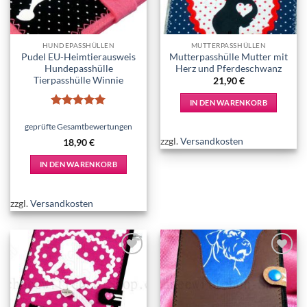
HUNDEPASSHÜLLEN
MUTTERPASSHÜLLEN
Pudel EU-Heimtierausweis
Mutterpasshülle Mutter mit
Hundepasshülle
Herz und Pferdeschwanz
Tierpasshülle Winnie
21,90
€
IN DEN WARENKORB
Bewertet
mit
5
von
geprüfte Gesamtbewertungen
5
zzgl.
Versandkosten
18,90
€
IN DEN WARENKORB
zzgl.
Versandkosten
Add to
Add to
wishlist
wishlist