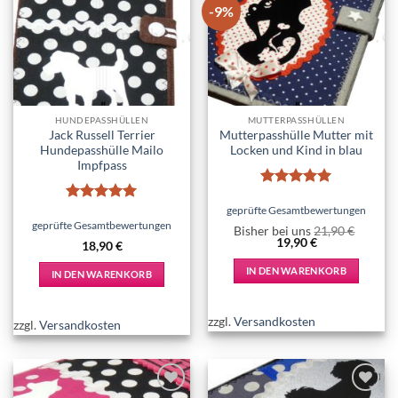
-9%
Add to
Add to
wishlist
wishlist
HUNDEPASSHÜLLEN
MUTTERPASSHÜLLEN
Jack Russell Terrier
Mutterpasshülle Mutter mit
Hundepasshülle Mailo
Locken und Kind in blau
Impfpass
Bewertet
mit
5
von
geprüfte Gesamtbewertungen
Bewertet
5
mit
5
von
geprüfte Gesamtbewertungen
Bisher bei uns
21,90
€
5
Ursprünglicher
Aktueller
19,90
€
18,90
€
Preis
Preis
war:
ist:
IN DEN WARENKORB
IN DEN WARENKORB
21,90 €
19,90 €.
zzgl.
Versandkosten
zzgl.
Versandkosten