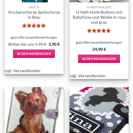
SALE %
U-HEFTHÜLLEN
Küchenschürze Spülschürze
U-Heft Hülle Buttons mit
in Blau
Babyfüsse und Wolke in rosa
und grau
Bewertet
mit
5
von
geprüfte Gesamtbewertungen
Bewertet
5
mit
5
von
geprüfte Gesamtbewertungen
Ursprünglicher
Aktueller
Bisher bei uns
5,90
€
3,90
€
5
Preis
Preis
24,90
€
war:
ist:
IN DEN WARENKORB
5,90 €
3,90 €.
IN DEN WARENKORB
zzgl.
Versandkosten
zzgl.
Versandkosten
Add to
Add to
wishlist
wishlist