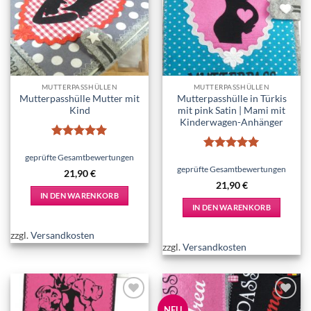
Add to
Add to
wishlist
wishlist
MUTTERPASSHÜLLEN
MUTTERPASSHÜLLEN
Mutterpasshülle Mutter mit
Mutterpasshülle in Türkis
Kind
mit pink Satin | Mami mit
Kinderwagen-Anhänger
Bewertet
mit
5
von
geprüfte Gesamtbewertungen
Bewertet
5
mit
5
von
geprüfte Gesamtbewertungen
21,90
€
5
21,90
€
IN DEN WARENKORB
IN DEN WARENKORB
zzgl.
Versandkosten
zzgl.
Versandkosten
Add to
Add to
NEU