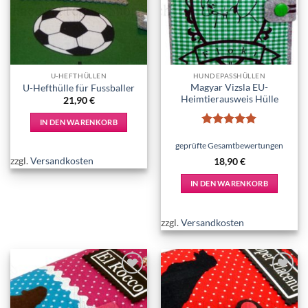
wishlist
wishlist
U-HEFTHÜLLEN
HUNDEPASSHÜLLEN
Magyar Vizsla EU-
U-Hefthülle für Fussballer
Heimtierausweis Hülle
21,90
€
IN DEN WARENKORB
Bewertet
mit
5
von
geprüfte Gesamtbewertungen
5
zzgl.
Versandkosten
18,90
€
IN DEN WARENKORB
zzgl.
Versandkosten
Add to
Add to
wishlist
wishlist