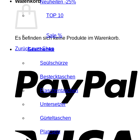
Warenkorb
Neuheiten -25%
TOP 10
Sale %
Es befinden sich keine Produkte im Warenkorb.
Zurück zum Shop
Geschenke
P
Spülschürze
Bestecktaschen
Flaschentaschen
Untersetzer
Gürteltaschen
V
Platzsets