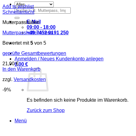
Add to wishlist
Suche
Schnellansicht
nach:
E-Mail
Mutterpasshüllen
09:00 - 18:00
+49 7452 9191 250
Mutterpasshülle in rosa
Bewertet mit
5
von 5
geprüfte Gesamtbewertungen
Anmelden / Neues Kundenkonto anlegen
21,90
€
0,00
€
In den Warenkorb
zzgl.
Versandkosten
-9%
Es befinden sich keine Produkte im Warenkorb.
Zurück zum Shop
Menü