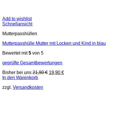
Add to wishlist
Schnellansicht
Mutterpasshüllen
Mutterpasshülle Mutter mit Locken und Kind in blau
Bewertet mit
5
von 5
geprüfte Gesamtbewertungen
Ursprünglicher
Aktueller
Bisher bei uns
21,90
€
19,90
€
Preis
Preis
In den Warenkorb
war:
ist:
zzgl.
Versandkosten
21,90 €
19,90 €.