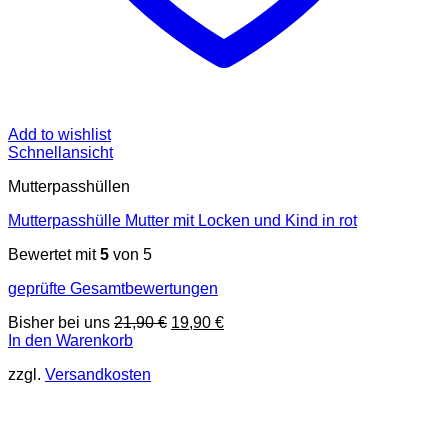
Add to wishlist
Schnellansicht
Mutterpasshüllen
Mutterpasshülle Mutter mit Locken und Kind in rot
Bewertet mit
5
von 5
geprüfte Gesamtbewertungen
Ursprünglicher
Aktueller
Bisher bei uns
21,90
€
19,90
€
Preis
Preis
In den Warenkorb
war:
ist:
zzgl.
Versandkosten
21,90 €
19,90 €.