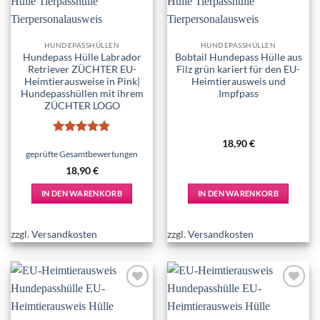
HUNDEPASSHÜLLEN
HUNDEPASSHÜLLEN
Hundepass Hülle Labrador
Bobtail Hundepass Hülle aus
Retriever ZÜCHTER EU-
Filz grün kariert für den EU-
Heimtierausweise in Pink|
Heimtierausweis und
Hundepasshüllen mit ihrem
Impfpass
ZÜCHTER LOGO
Bewertet
18,90
€
mit
5
von
geprüfte Gesamtbewertungen
5
18,90
€
IN DEN WARENKORB
IN DEN WARENKORB
zzgl.
Versandkosten
zzgl.
Versandkosten
Add to
Add to
wishlist
wishlist