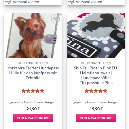
zzgl.
Versandkosten
zzgl.
Versandkosten
Add to
Add to
wishlist
wishlist
HUNDEPASSHÜLLEN
HUNDEPASSHÜLLEN
Yorkshire Terrier Hundepass
Shih Tzu Pina in Pink EU-
Hülle für den Impfpass mit
Heimtierausweis |
Echtbild
Hundepasshülle |
Tierpasshülle Pina
Bewertet
Bewertet
mit
5
von
mit
5
von
geprüfte Gesamtbewertungen
geprüfte Gesamtbewertungen
5
5
21,90
€
19,90
€
IN DEN WARENKORB
IN DEN WARENKORB