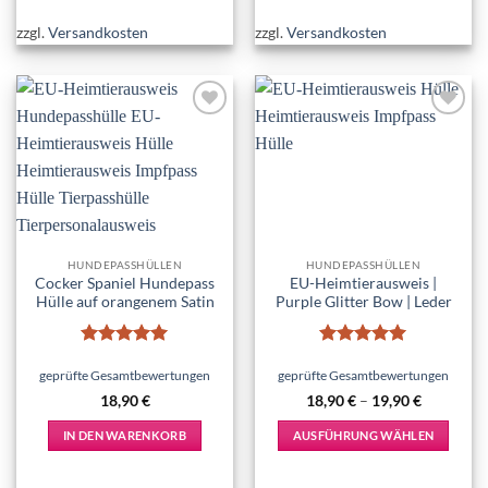
zzgl.
Versandkosten
zzgl.
Versandkosten
Add to
Add to
wishlist
wishlist
HUNDEPASSHÜLLEN
HUNDEPASSHÜLLEN
Cocker Spaniel Hundepass
EU-Heimtierausweis |
Hülle auf orangenem Satin
Purple Glitter Bow | Leder
Bewertet
Bewertet
mit
5
von
mit
5
von
geprüfte Gesamtbewertungen
geprüfte Gesamtbewertungen
5
5
18,90
€
18,90
€
–
19,90
€
IN DEN WARENKORB
AUSFÜHRUNG WÄHLEN
Dieses
Produkt