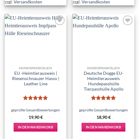
zzgl.
Versandkosten
zzgl.
Versandkosten
Add to
Add to
wishlist
wishlist
HUNDEPASSHÜLLEN
HUNDEPASSHÜLLEN
EU -Heimtierausweis |
Deutsche Dogge EU-
Riesenschnauzer Hasso |
Heimtierausweis
Leather Line
Hundepasshülle
Tierpasshülle Apollo
Bewertet
Bewertet
mit
5
von
mit
5
von
geprüfte Gesamtbewertungen
geprüfte Gesamtbewertungen
5
5
19,90
€
18,90
€
IN DEN WARENKORB
IN DEN WARENKORB