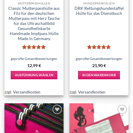
MUTTERPASSHÜLLEN
HUNDEPASSHÜLLEN
Classic Mutterpasshülle aus
DRK Rettungshundestaffel
Filz für den deutschen
Hülle für das Dienstbuch
Mutterpass mit Herz Tasche
für das Ultraschallbild
Gesundheitskarte
Handmade Impfpass Hülle
Made in Germany
Bewertet
Bewertet
mit
5
von
mit
5
von
geprüfte Gesamtbewertungen
geprüfte Gesamtbewertungen
5
5
12,99
€
21,90
€
AUSFÜHRUNG WÄHLEN
IN DEN WARENKORB
Dieses
Produkt
zzgl.
Versandkosten
zzgl.
Versandkosten
weist
mehrere
Varianten
auf.
Add to
Add to
Die
wishlist
wishlist
Optionen
können