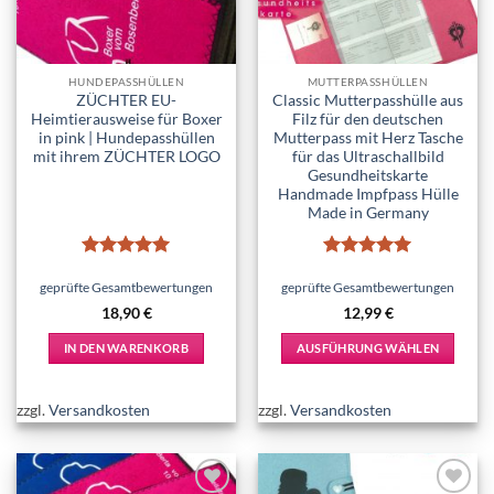
auf
der
Produktseite
HUNDEPASSHÜLLEN
MUTTERPASSHÜLLEN
gewählt
ZÜCHTER EU-
Classic Mutterpasshülle aus
werden
Heimtierausweise für Boxer
Filz für den deutschen
in pink | Hundepasshüllen
Mutterpass mit Herz Tasche
mit ihrem ZÜCHTER LOGO
für das Ultraschallbild
Gesundheitskarte
Handmade Impfpass Hülle
Made in Germany
Bewertet
Bewertet
mit
5
von
mit
5
von
geprüfte Gesamtbewertungen
geprüfte Gesamtbewertungen
5
5
18,90
€
12,99
€
IN DEN WARENKORB
AUSFÜHRUNG WÄHLEN
Dieses
Produkt
zzgl.
Versandkosten
zzgl.
Versandkosten
weist
mehrere
Varianten
auf.