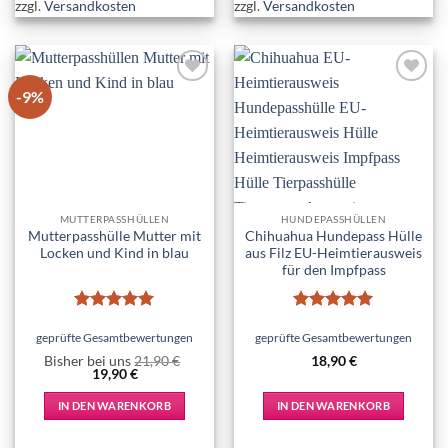
zzgl.
Versandkosten
zzgl.
Versandkosten
-9%
Add to
Add to
wishlist
wishlist
MUTTERPASSHÜLLEN
HUNDEPASSHÜLLEN
Mutterpasshülle Mutter mit
Chihuahua Hundepass Hülle
Locken und Kind in blau
aus Filz EU-Heimtierausweis
für den Impfpass
Bewertet
Bewertet
mit
5
von
mit
5
von
geprüfte Gesamtbewertungen
geprüfte Gesamtbewertungen
5
5
Bisher bei uns
21,90
€
18,90
€
Ursprünglicher
Aktueller
19,90
€
Preis
Preis
war:
ist:
IN DEN WARENKORB
IN DEN WARENKORB
21,90 €
19,90 €.