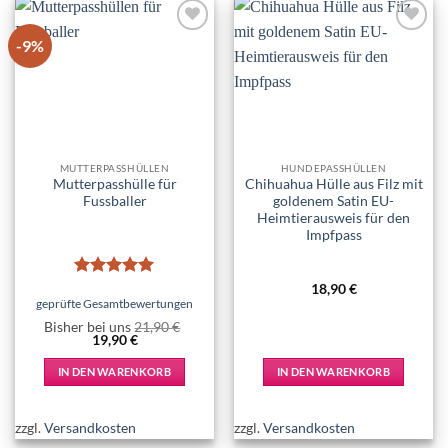
-9%
Add to
Add to
wishlist
wishlist
MUTTERPASSHÜLLEN
HUNDEPASSHÜLLEN
Mutterpasshülle für
Chihuahua Hülle aus Filz mit
Fussballer
goldenem Satin EU-
Heimtierausweis für den
Impfpass
Bewertet
18,90
€
mit
5
von
geprüfte Gesamtbewertungen
5
Bisher bei uns
21,90
€
Ursprünglicher
Aktueller
19,90
€
Preis
Preis
war:
ist:
IN DEN WARENKORB
IN DEN WARENKORB
21,90 €
19,90 €.
zzgl.
Versandkosten
zzgl.
Versandkosten