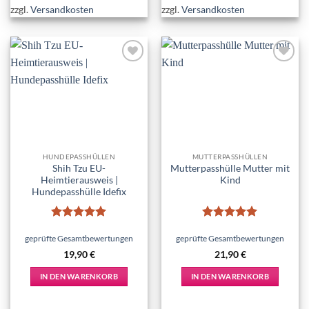
zzgl.
Versandkosten
zzgl.
Versandkosten
Add to
Add to
wishlist
wishlist
HUNDEPASSHÜLLEN
MUTTERPASSHÜLLEN
Shih Tzu EU-
Mutterpasshülle Mutter mit
Heimtierausweis |
Kind
Hundepasshülle Idefix
Bewertet
Bewertet
mit
5
von
mit
5
von
geprüfte Gesamtbewertungen
geprüfte Gesamtbewertungen
5
5
19,90
€
21,90
€
IN DEN WARENKORB
IN DEN WARENKORB