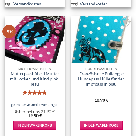
zzgl.
Versandkosten
zzgl.
Versandkosten
-9%
Add to
Add to
wishlist
wishlist
MUTTERPASSHÜLLEN
HUNDEPASSHÜLLEN
Mutterpasshülle II Mutter
Französische Bulldogge
mit Locken und Kind pink-
Hundepass Hülle für den
blau
Impfpass in blau
Bewertet
18,90
€
mit
5
von
geprüfte Gesamtbewertungen
5
Bisher bei uns
21,90
€
Ursprünglicher
Aktueller
19,90
€
Preis
Preis
war:
ist:
IN DEN WARENKORB
IN DEN WARENKORB
21,90 €
19,90 €.