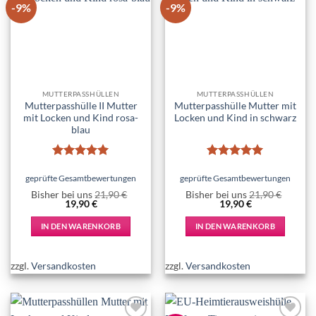
-9%
-9%
Add to
Add to
wishlist
wishlist
MUTTERPASSHÜLLEN
MUTTERPASSHÜLLEN
Mutterpasshülle II Mutter
Mutterpasshülle Mutter mit
mit Locken und Kind rosa-
Locken und Kind in schwarz
blau
Bewertet
Bewertet
mit
5
von
mit
5
von
geprüfte Gesamtbewertungen
geprüfte Gesamtbewertungen
5
5
Bisher bei uns
21,90
€
Bisher bei uns
21,90
€
Ursprünglicher
Aktueller
Ursprünglicher
Aktueller
19,90
€
19,90
€
Preis
Preis
Preis
Preis
war:
ist:
war:
ist:
IN DEN WARENKORB
IN DEN WARENKORB
21,90 €
19,90 €.
21,90 €
19,90 €.
zzgl.
Versandkosten
zzgl.
Versandkosten