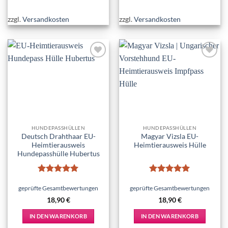
zzgl.
Versandkosten
zzgl.
Versandkosten
Add to
Add to
wishlist
wishlist
HUNDEPASSHÜLLEN
HUNDEPASSHÜLLEN
Deutsch Drahthaar EU-
Magyar Vizsla EU-
Heimtierausweis
Heimtierausweis Hülle
Hundepasshülle Hubertus
Bewertet
Bewertet
mit
5
von
mit
5
von
geprüfte Gesamtbewertungen
geprüfte Gesamtbewertungen
5
5
18,90
€
18,90
€
IN DEN WARENKORB
IN DEN WARENKORB