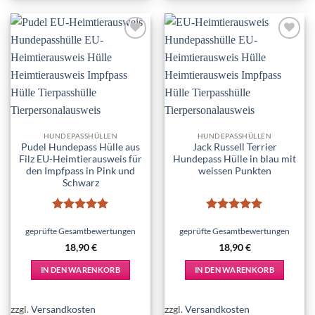
Add to
Add to
wishlist
wishlist
HUNDEPASSHÜLLEN
HUNDEPASSHÜLLEN
Pudel Hundepass Hülle aus
Jack Russell Terrier
Filz EU-Heimtierausweis für
Hundepass Hülle in blau mit
den Impfpass in Pink und
weissen Punkten
Schwarz
Bewertet
Bewertet
mit
5
von
mit
5
von
geprüfte Gesamtbewertungen
geprüfte Gesamtbewertungen
5
5
18,90
€
18,90
€
IN DEN WARENKORB
IN DEN WARENKORB
zzgl.
Versandkosten
zzgl.
Versandkosten