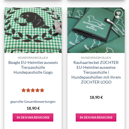
mehrere
Varianten
auf.
Add to
Add to
Die
wishlist
wishlist
Optionen
können
auf
der
Produktseite
HUNDEPASSHÜLLEN
HUNDEPASSHÜLLEN
gewählt
Beagle EU-Heimtierausweis
Rauhaarteckel ZÜCHTER
werden
Tierpasshülle
EU-Heimtierausweise
Hundepasshülle Gogo
Tierpasshülle |
Hundepasshüllen mit ihrem
ZÜCHTER LOGO
Bewertet
18,90
€
mit
5
von
geprüfte Gesamtbewertungen
5
18,90
€
IN DEN WARENKORB
IN DEN WARENKORB