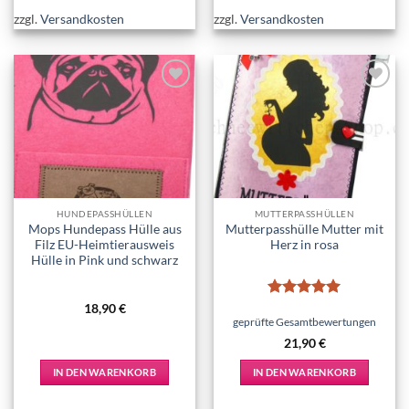
zzgl.
Versandkosten
zzgl.
Versandkosten
Add to
Add to
wishlist
wishlist
HUNDEPASSHÜLLEN
MUTTERPASSHÜLLEN
Mops Hundepass Hülle aus
Mutterpasshülle Mutter mit
Filz EU-Heimtierausweis
Herz in rosa
Hülle in Pink und schwarz
Bewertet
18,90
€
mit
5
von
geprüfte Gesamtbewertungen
5
21,90
€
IN DEN WARENKORB
IN DEN WARENKORB