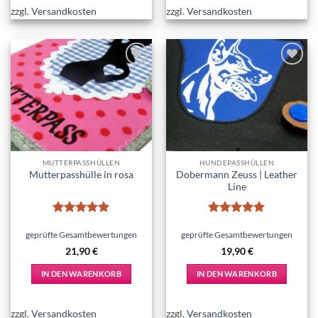
zzgl.
Versandkosten
zzgl.
Versandkosten
Add to
Add to
wishlist
wishlist
MUTTERPASSHÜLLEN
HUNDEPASSHÜLLEN
Dobermann Zeuss | Leather
Mutterpasshülle in rosa
Line
Bewertet
Bewertet
mit
5
von
mit
5
von
geprüfte Gesamtbewertungen
geprüfte Gesamtbewertungen
5
5
21,90
€
19,90
€
IN DEN WARENKORB
IN DEN WARENKORB
zzgl.
Versandkosten
zzgl.
Versandkosten