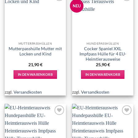
Add to
Add to
NEU
wishlist
wishlist
MUTTERPASSHÜLLEN
HUNDEPASSHÜLLEN
Mutterpasshülle Mutter mit
Cocker Spaniel XXL
Locken und Kind
Impfpass Hülle für 4 EU-
Heimtierausweise
21,90
€
25,90
€
IN DEN WARENKORB
IN DEN WARENKORB
zzgl.
Versandkosten
zzgl.
Versandkosten
Add to
Add to
wishlist
wishlist