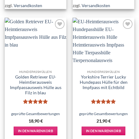
zzgl.
Versandkosten
zzgl.
Versandkosten
Add to
Add to
wishlist
wishlist
HUNDEPASSHÜLLEN
HUNDEPASSHÜLLEN
Golden Retriever EU-
Yorkshire Terrier Lucky
Heimtierausweis
Hundepass Hülle für den
Impfpassausweis Hülle aus
Impfpass mit Echtbild
Filz in blau
Bewertet
Bewertet
mit
5
von
mit
5
von
geprüfte Gesamtbewertungen
geprüfte Gesamtbewertungen
5
5
18,90
€
21,90
€
IN DEN WARENKORB
IN DEN WARENKORB