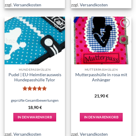
zzgl.
Versandkosten
zzgl.
Versandkosten
Add to
Add to
wishlist
wishlist
HUNDEPASSHÜLLEN
MUTTERPASSHÜLLEN
Pudel | EU-Heimtierausweis
Mutterpasshülle in rosa mit
Hundepasshülle Tylor
Anhänger
Bewertet
21,90
€
mit
5
von
geprüfte Gesamtbewertungen
5
18,90
€
IN DEN WARENKORB
IN DEN WARENKORB
zzgl.
Versandkosten
zzgl.
Versandkosten