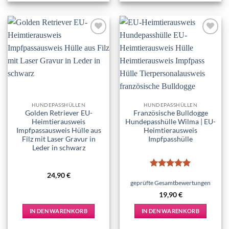
Add to
Add to
wishlist
wishlist
HUNDEPASSHÜLLEN
HUNDEPASSHÜLLEN
Golden Retriever EU-
Französische Bulldogge
Heimtierausweis
Hundepasshülle Wilma | EU-
Impfpassausweis Hülle aus
Heimtierausweis
Filz mit Laser Gravur in
Impfpasshülle
Leder in schwarz
Bewertet
24,90
€
mit
5
von
geprüfte Gesamtbewertungen
5
19,90
€
IN DEN WARENKORB
IN DEN WARENKORB