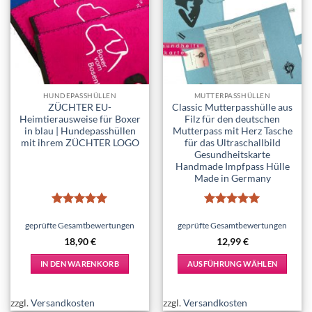
Add to
Add to
Die
wishlist
wishlist
Optionen
können
auf
der
Produktseite
HUNDEPASSHÜLLEN
MUTTERPASSHÜLLEN
gewählt
ZÜCHTER EU-
Classic Mutterpasshülle aus
werden
Heimtierausweise für Boxer
Filz für den deutschen
in blau | Hundepasshüllen
Mutterpass mit Herz Tasche
mit ihrem ZÜCHTER LOGO
für das Ultraschallbild
Gesundheitskarte
Handmade Impfpass Hülle
Made in Germany
Bewertet
Bewertet
mit
5
von
mit
5
von
geprüfte Gesamtbewertungen
geprüfte Gesamtbewertungen
5
5
18,90
€
12,99
€
IN DEN WARENKORB
AUSFÜHRUNG WÄHLEN
Dieses
Produkt
zzgl.
Versandkosten
zzgl.
Versandkosten
weist