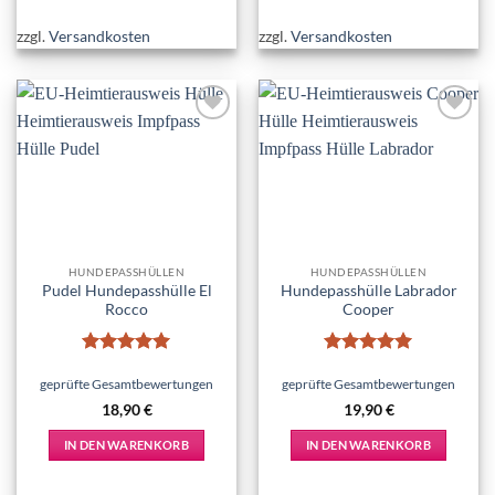
zzgl.
Versandkosten
zzgl.
Versandkosten
Add to
Add to
wishlist
wishlist
HUNDEPASSHÜLLEN
HUNDEPASSHÜLLEN
Pudel Hundepasshülle El
Hundepasshülle Labrador
Rocco
Cooper
Bewertet
Bewertet
mit
5
von
mit
5
von
geprüfte Gesamtbewertungen
geprüfte Gesamtbewertungen
5
5
18,90
€
19,90
€
IN DEN WARENKORB
IN DEN WARENKORB