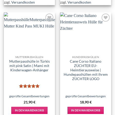
zzgl.
Versandkosten
zzgl.
Versandkosten
Add to
Add to
wishlist
wishlist
MUTTERPASSHÜLLEN
HUNDEPASSHÜLLEN
Mutterpasshülle in Türkis
Cane Corso Italiano
mit pink Satin | Mami mit
ZÜCHTER EU-
Kinderwagen-Anhänger
Heimtierausweise |
Hundepasshüllen mit ihrem
ZÜCHTER LOGO
Bewertet
mit
5
von
geprüfte Gesamtbewertungen
geprüfte Gesamtbewertungen
5
21,90
€
18,90
€
IN DEN WARENKORB
IN DEN WARENKORB