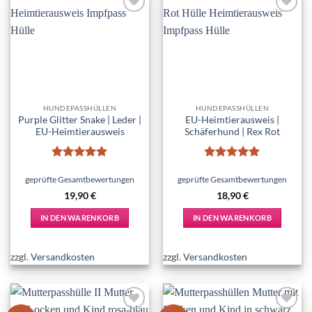
Add to
Add to
wishlist
wishlist
HUNDEPASSHÜLLEN
HUNDEPASSHÜLLEN
Purple Glitter Snake | Leder |
EU-Heimtierausweis |
EU-Heimtierausweis
Schäferhund | Rex Rot
Bewertet
Bewertet
mit
5
von
mit
5
von
geprüfte Gesamtbewertungen
geprüfte Gesamtbewertungen
5
5
19,90
€
18,90
€
IN DEN WARENKORB
IN DEN WARENKORB
zzgl.
Versandkosten
zzgl.
Versandkosten