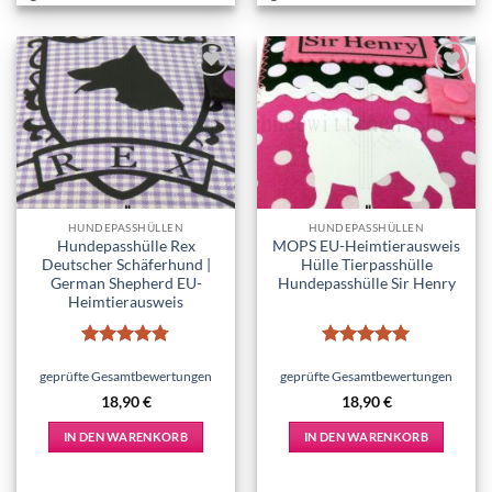
Add to
Add to
wishlist
wishlist
HUNDEPASSHÜLLEN
HUNDEPASSHÜLLEN
Hundepasshülle Rex
MOPS EU-Heimtierausweis
Deutscher Schäferhund |
Hülle Tierpasshülle
German Shepherd EU-
Hundepasshülle Sir Henry
Heimtierausweis
Bewertet
Bewertet
mit
4.75
mit
5
von
geprüfte Gesamtbewertungen
geprüfte Gesamtbewertungen
von 5
5
18,90
€
18,90
€
IN DEN WARENKORB
IN DEN WARENKORB