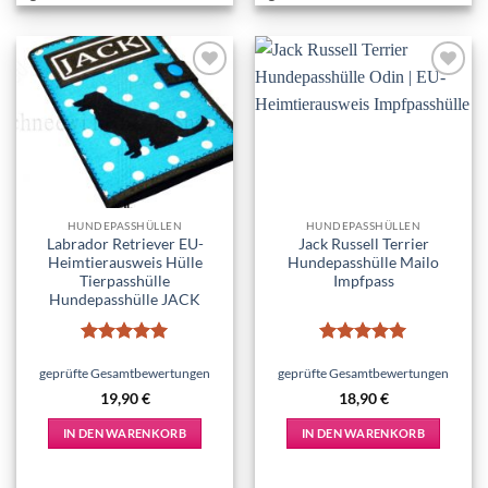
Add to
Add to
wishlist
wishlist
HUNDEPASSHÜLLEN
HUNDEPASSHÜLLEN
Labrador Retriever EU-
Jack Russell Terrier
Heimtierausweis Hülle
Hundepasshülle Mailo
Tierpasshülle
Impfpass
Hundepasshülle JACK
Bewertet
Bewertet
mit
5
von
mit
5
von
geprüfte Gesamtbewertungen
geprüfte Gesamtbewertungen
5
5
19,90
€
18,90
€
IN DEN WARENKORB
IN DEN WARENKORB