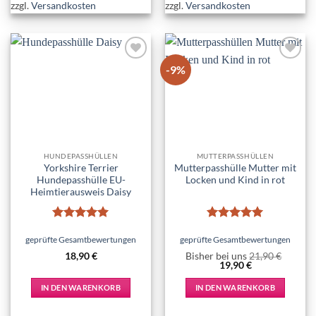
zzgl.
Versandkosten
zzgl.
Versandkosten
weist
mehrere
Varianten
auf.
-9%
Add to
Add to
Die
wishlist
wishlist
Optionen
können
auf
der
Produktseite
HUNDEPASSHÜLLEN
MUTTERPASSHÜLLEN
gewählt
Yorkshire Terrier
Mutterpasshülle Mutter mit
werden
Hundepasshülle EU-
Locken und Kind in rot
Heimtierausweis Daisy
Bewertet
Bewertet
mit
5
von
mit
5
von
geprüfte Gesamtbewertungen
geprüfte Gesamtbewertungen
5
5
18,90
€
Bisher bei uns
21,90
€
Ursprünglicher
Aktueller
19,90
€
Preis
Preis
war:
ist:
IN DEN WARENKORB
IN DEN WARENKORB
21,90 €
19,90 €.