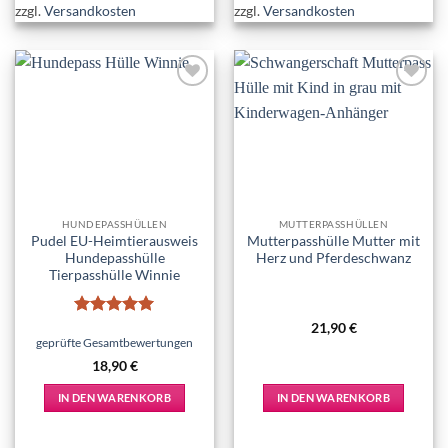
zzgl.
Versandkosten
zzgl.
Versandkosten
Add to
Add to
wishlist
wishlist
HUNDEPASSHÜLLEN
MUTTERPASSHÜLLEN
Pudel EU-Heimtierausweis
Mutterpasshülle Mutter mit
Hundepasshülle
Herz und Pferdeschwanz
Tierpasshülle Winnie
Bewertet
21,90
€
mit
5
von
geprüfte Gesamtbewertungen
5
18,90
€
IN DEN WARENKORB
IN DEN WARENKORB