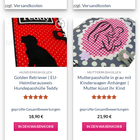
zzgl.
Versandkosten
zzgl.
Versandkosten
Add to
Add to
wishlist
wishlist
HUNDEPASSHÜLLEN
MUTTERPASSHÜLLEN
Golden Retriever | EU-
Mutterpasshülle in grau mit
Heimtierausweis
Kinderwagen-Anhänger |
Hundepasshülle Teddy
Mutter küsst ihr Kind
Bewertet
Bewertet
mit
5
von
mit
5
von
geprüfte Gesamtbewertungen
geprüfte Gesamtbewertungen
5
5
18,90
€
21,90
€
IN DEN WARENKORB
IN DEN WARENKORB