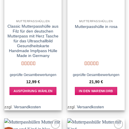
auf
auf
der
der
Produktseite
Produktseite
MUTTERPASSHÜLLEN
MUTTERPASSHÜLLEN
gewählt
gewählt
Classic Mutterpasshülle aus
Mutterpasshülle in rosa
werden
werden
Filz für den deutschen
Mutterpass mit Herz Tasche
für das Ultraschallbild
Gesundheitskarte
Handmade Impfpass Hülle
Made in Germany
Bewertet
Bewertet
mit
5
von 5
mit
5
von 5
geprüfte Gesamtbewertungen
geprüfte Gesamtbewertungen
12,99
€
21,90
€
AUSFÜHRUNG WÄHLEN
IN DEN WARENKORB
Dieses
Produkt
zzgl.
Versandkosten
zzgl.
Versandkosten
weist
mehrere
Varianten
auf.