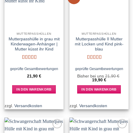
wishlist
wishlist
MUTTERPASSHÜLLEN
MUTTERPASSHÜLLEN
Mutterpasshülle in grau mit
Mutterpasshülle II Mutter
Kinderwagen-Anhänger |
mit Locken und Kind pink-
Mutter küsst ihr Kind
blau
Bewertet
Bewertet
mit
5
von 5
mit
5
von 5
geprüfte Gesamtbewertungen
geprüfte Gesamtbewertungen
21,90
€
Bisher bei uns
21,90
€
Ursprünglicher
Aktueller
19,90
€
Preis
Preis
war:
ist:
IN DEN WARENKORB
IN DEN WARENKORB
21,90 €
19,90 €.
zzgl.
Versandkosten
zzgl.
Versandkosten
Add to
Add to