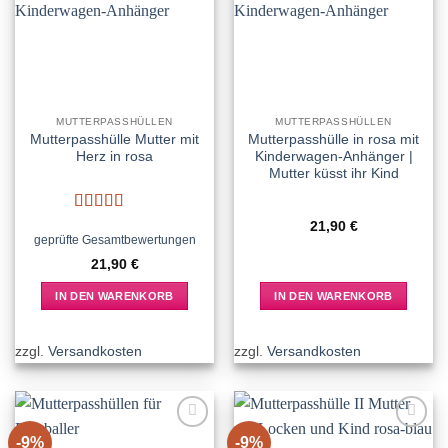
wishlist
wishlist
MUTTERPASSHÜLLEN
MUTTERPASSHÜLLEN
Mutterpasshülle Mutter mit
Mutterpasshülle in rosa mit
Herz in rosa
Kinderwagen-Anhänger |
Mutter küsst ihr Kind
Bewertet
21,90
€
mit
5
von 5
geprüfte Gesamtbewertungen
21,90
€
IN DEN WARENKORB
IN DEN WARENKORB
zzgl.
Versandkosten
zzgl.
Versandkosten
-9%
-9%
Add to
Add to