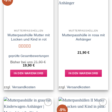
-9%
wishlist
wishlist
MUTTERPASSHÜLLEN
MUTTERPASSHÜLLEN
Mutterpasshülle Mutter mit
Mutterpasshülle in rosa mit
Locken und Kind in rot
Anhänger
Bewertet
21,90
€
mit
5
von 5
geprüfte Gesamtbewertungen
Bisher bei uns
21,90
€
Ursprünglicher
Aktueller
19,90
€
Preis
Preis
war:
ist:
IN DEN WARENKORB
IN DEN WARENKORB
21,90 €
19,90 €.
zzgl.
Versandkosten
zzgl.
Versandkosten
-9%
Add to
Add to