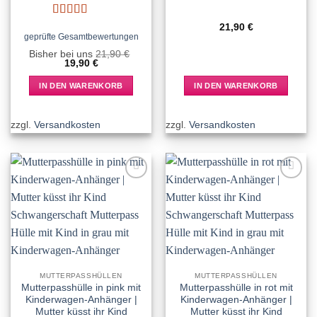
Bewertet
21,90
€
mit
5
von 5
geprüfte Gesamtbewertungen
Bisher bei uns
21,90
€
Ursprünglicher
Aktueller
19,90
€
Preis
Preis
war:
ist:
IN DEN WARENKORB
IN DEN WARENKORB
21,90 €
19,90 €.
zzgl.
Versandkosten
zzgl.
Versandkosten
Add to
Add to
wishlist
wishlist
MUTTERPASSHÜLLEN
MUTTERPASSHÜLLEN
Mutterpasshülle in pink mit
Mutterpasshülle in rot mit
Kinderwagen-Anhänger |
Kinderwagen-Anhänger |
Mutter küsst ihr Kind
Mutter küsst ihr Kind