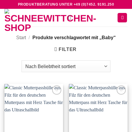
Zum
PRODUKTBERATUNG UNTER +49 (0)7452. 9191.250
Inhalt
springen
Start
/
Produkte verschlagwortet mit „Baby“
FILTER
Add to
Add to
wishlist
wishlist