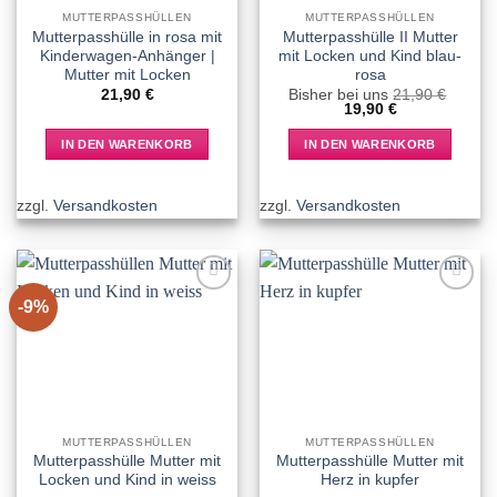
MUTTERPASSHÜLLEN
MUTTERPASSHÜLLEN
Mutterpasshülle in rosa mit
Mutterpasshülle II Mutter
Kinderwagen-Anhänger |
mit Locken und Kind blau-
Mutter mit Locken
rosa
21,90
€
Bisher bei uns
21,90
€
Ursprünglicher
Aktueller
19,90
€
Preis
Preis
war:
ist:
IN DEN WARENKORB
IN DEN WARENKORB
21,90 €
19,90 €.
zzgl.
Versandkosten
zzgl.
Versandkosten
-9%
Add to
Add to
wishlist
wishlist
MUTTERPASSHÜLLEN
MUTTERPASSHÜLLEN
Mutterpasshülle Mutter mit
Mutterpasshülle Mutter mit
Locken und Kind in weiss
Herz in kupfer