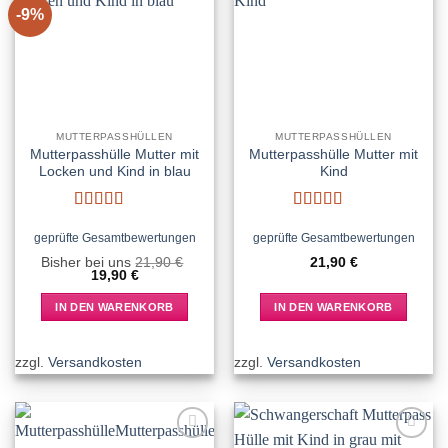
-9%
Add to
Add to
Die
wishlist
wishlist
Optionen
können
auf
der
Produktseite
MUTTERPASSHÜLLEN
MUTTERPASSHÜLLEN
gewählt
Mutterpasshülle Mutter mit
Mutterpasshülle Mutter mit
werden
Locken und Kind in blau
Kind
Bewertet
Bewertet
mit
5
von 5
mit
5
von 5
geprüfte Gesamtbewertungen
geprüfte Gesamtbewertungen
Bisher bei uns
21,90
€
21,90
€
Ursprünglicher
Aktueller
19,90
€
Preis
Preis
war:
ist:
IN DEN WARENKORB
IN DEN WARENKORB
21,90 €
19,90 €.
zzgl.
Versandkosten
zzgl.
Versandkosten