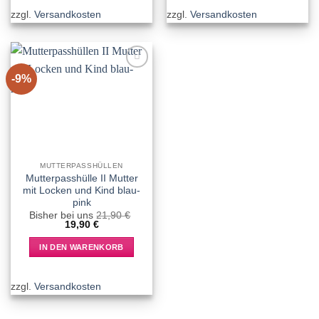
zzgl.
Versandkosten
zzgl.
Versandkosten
-9%
Add to
wishlist
MUTTERPASSHÜLLEN
Mutterpasshülle II Mutter
mit Locken und Kind blau-
pink
Bisher bei uns
21,90
€
Ursprünglicher
Aktueller
19,90
€
Preis
Preis
war:
ist:
IN DEN WARENKORB
21,90 €
19,90 €.
zzgl.
Versandkosten