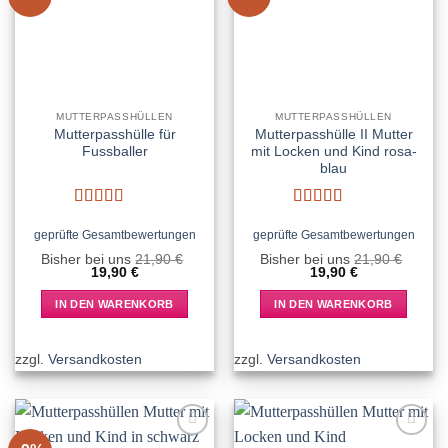
wishlist
wishlist
MUTTERPASSHÜLLEN
MUTTERPASSHÜLLEN
Mutterpasshülle für
Mutterpasshülle II Mutter
Fussballer
mit Locken und Kind rosa-
blau
Bewertet
Bewertet
mit
5
von 5
mit
5
von 5
geprüfte Gesamtbewertungen
geprüfte Gesamtbewertungen
Bisher bei uns
21,90
€
Bisher bei uns
21,90
€
Ursprünglicher
Aktueller
Ursprünglicher
Aktueller
19,90
€
19,90
€
Preis
Preis
Preis
Preis
war:
ist:
war:
ist:
IN DEN WARENKORB
IN DEN WARENKORB
21,90 €
19,90 €.
21,90 €
19,90 €.
zzgl.
Versandkosten
zzgl.
Versandkosten