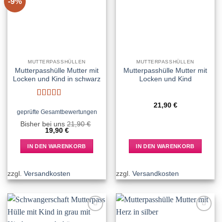
-9%
Add to
Add to
wishlist
wishlist
MUTTERPASSHÜLLEN
MUTTERPASSHÜLLEN
Mutterpasshülle Mutter mit
Mutterpasshülle Mutter mit
Locken und Kind in schwarz
Locken und Kind
Bewertet
21,90
€
mit
5
von 5
geprüfte Gesamtbewertungen
Bisher bei uns
21,90
€
Ursprünglicher
Aktueller
19,90
€
Preis
Preis
war:
ist:
IN DEN WARENKORB
IN DEN WARENKORB
21,90 €
19,90 €.
zzgl.
Versandkosten
zzgl.
Versandkosten
Add to
Add to