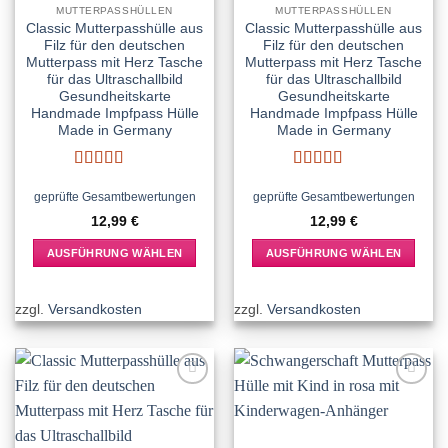
MUTTERPASSHÜLLEN
MUTTERPASSHÜLLEN
Classic Mutterpasshülle aus
Classic Mutterpasshülle aus
Filz für den deutschen
Filz für den deutschen
Mutterpass mit Herz Tasche
Mutterpass mit Herz Tasche
für das Ultraschallbild
für das Ultraschallbild
Gesundheitskarte
Gesundheitskarte
Handmade Impfpass Hülle
Handmade Impfpass Hülle
Made in Germany
Made in Germany
Bewertet
Bewertet
mit
5
von 5
mit
5
von 5
geprüfte Gesamtbewertungen
geprüfte Gesamtbewertungen
12,99
€
12,99
€
AUSFÜHRUNG WÄHLEN
AUSFÜHRUNG WÄHLEN
Dieses
Dieses
Produkt
Produkt
zzgl.
Versandkosten
zzgl.
Versandkosten
weist
weist
mehrere
mehrere
Varianten
Varianten
auf.
auf.
Add to
Add to
Die
Die
wishlist
wishlist
Optionen
Optionen
können
können