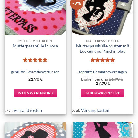
-9%
Add to
Add to
wishlist
wishlist
MUTTERPASSHÜLLEN
MUTTERPASSHÜLLEN
Mutterpasshülle Mutter mit
Mutterpasshülle in rosa
Locken und Kind in blau
Bewertet
Bewertet
mit
5
von
mit
5
von
geprüfte Gesamtbewertungen
geprüfte Gesamtbewertungen
5
5
21,90
€
Bisher bei uns
21,90
€
Ursprünglicher
Aktueller
19,90
€
Preis
Preis
war:
ist:
IN DEN WARENKORB
IN DEN WARENKORB
21,90 €
19,90 €.
zzgl.
Versandkosten
zzgl.
Versandkosten
Add to
Add to