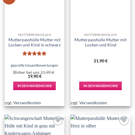
wishlist
wishlist
MUTTERPASSHÜLLEN
MUTTERPASSHÜLLEN
Mutterpasshülle Mutter mit
Mutterpasshülle Mutter mit
Locken und Kind in schwarz
Locken und Kind
Bewertet
21,90
€
mit
5
von
geprüfte Gesamtbewertungen
5
Bisher bei uns
21,90
€
Ursprünglicher
Aktueller
19,90
€
Preis
Preis
war:
ist:
IN DEN WARENKORB
IN DEN WARENKORB
21,90 €
19,90 €.
zzgl.
Versandkosten
zzgl.
Versandkosten
Add to
Add to
wishlist
wishlist