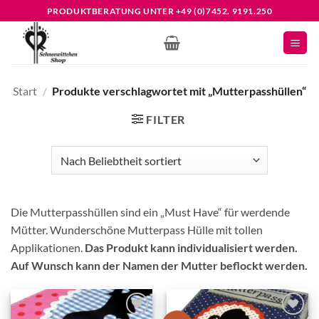
Zum
PRODUKTBERATUNG UNTER +49 (0)7452. 9191.250
Inhalt
springen
Start
/
Produkte verschlagwortet mit „Mutterpasshüllen“
FILTER
Die Mutterpasshüllen sind ein „Must Have“ für werdende
Mütter. Wunderschöne Mutterpass Hülle mit tollen
Applikationen.
Das Produkt kann individualisiert werden.
Auf Wunsch kann der Namen der Mutter beflockt werden.