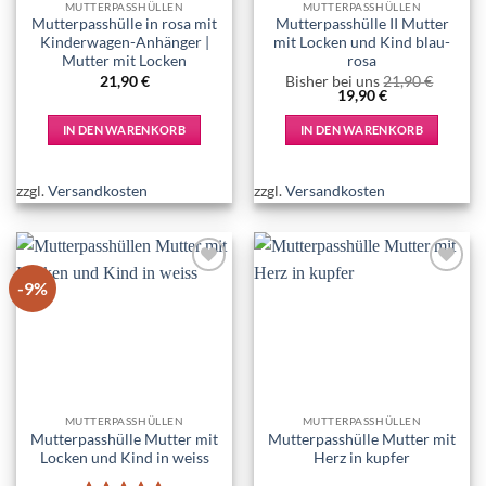
MUTTERPASSHÜLLEN
MUTTERPASSHÜLLEN
Mutterpasshülle in rosa mit
Mutterpasshülle II Mutter
Kinderwagen-Anhänger |
mit Locken und Kind blau-
Mutter mit Locken
rosa
21,90
€
Bisher bei uns
21,90
€
Ursprünglicher
Aktueller
19,90
€
Preis
Preis
war:
ist:
IN DEN WARENKORB
IN DEN WARENKORB
21,90 €
19,90 €.
zzgl.
Versandkosten
zzgl.
Versandkosten
-9%
Add to
Add to
wishlist
wishlist
MUTTERPASSHÜLLEN
MUTTERPASSHÜLLEN
Mutterpasshülle Mutter mit
Mutterpasshülle Mutter mit
Locken und Kind in weiss
Herz in kupfer