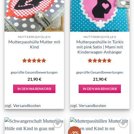
wishlist
wishlist
MUTTERPASSHÜLLEN
MUTTERPASSHÜLLEN
Mutterpasshülle Mutter mit
Mutterpasshülle in Türkis
Kind
mit pink Satin | Mami mit
Kinderwagen-Anhänger
Bewertet
Bewertet
mit
5
von
mit
5
von
geprüfte Gesamtbewertungen
geprüfte Gesamtbewertungen
5
5
21,90
€
21,90
€
IN DEN WARENKORB
IN DEN WARENKORB
zzgl.
Versandkosten
zzgl.
Versandkosten
-9%
Add to
Add to