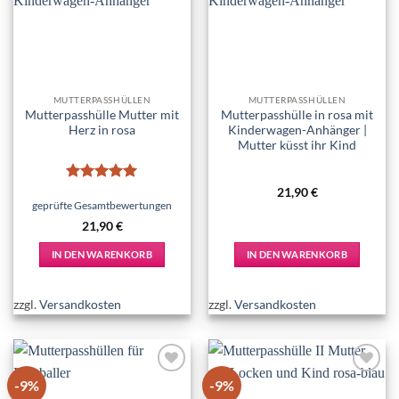
wishlist
wishlist
MUTTERPASSHÜLLEN
MUTTERPASSHÜLLEN
Mutterpasshülle Mutter mit
Mutterpasshülle in rosa mit
Herz in rosa
Kinderwagen-Anhänger |
Mutter küsst ihr Kind
Bewertet
21,90
€
mit
5
von
geprüfte Gesamtbewertungen
5
21,90
€
IN DEN WARENKORB
IN DEN WARENKORB
zzgl.
Versandkosten
zzgl.
Versandkosten
-9%
-9%
Add to
Add to
wishlist
wishlist