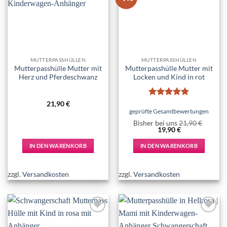
wishlist
wishlist
MUTTERPASSHÜLLEN
MUTTERPASSHÜLLEN
Mutterpasshülle Mutter mit
Mutterpasshülle Mutter mit
Herz und Pferdeschwanz
Locken und Kind in rot
Bewertet
21,90
€
mit
5
von
geprüfte Gesamtbewertungen
5
Bisher bei uns
21,90
€
Ursprünglicher
Aktueller
19,90
€
Preis
Preis
war:
ist:
IN DEN WARENKORB
IN DEN WARENKORB
21,90 €
19,90 €.
zzgl.
Versandkosten
zzgl.
Versandkosten
Add to
Add to
wishlist
wishlist