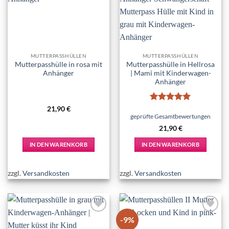
MUTTERPASSHÜLLEN
MUTTERPASSHÜLLEN
Mutterpasshülle in rosa mit
Mutterpasshülle in Hellrosa
Anhänger
| Mami mit Kinderwagen-
Anhänger
Bewertet
21,90
€
mit
5
von
geprüfte Gesamtbewertungen
5
21,90
€
IN DEN WARENKORB
IN DEN WARENKORB
zzgl.
Versandkosten
zzgl.
Versandkosten
-9%
Add to
Add to
wishlist
wishlist