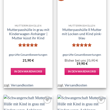
MUTTERPASSHÜLLEN
MUTTERPASSHÜLLEN
Mutterpasshülle in grau mit
Mutterpasshülle II Mutter
Kinderwagen-Anhänger |
mit Locken und Kind pink-
Mutter küsst ihr Kind
blau
Bewertet
Bewertet
mit
5
von
mit
5
von
geprüfte Gesamtbewertungen
geprüfte Gesamtbewertungen
5
5
21,90
€
Bisher bei uns
21,90
€
Ursprünglicher
Aktueller
19,90
€
Preis
Preis
war:
ist:
IN DEN WARENKORB
IN DEN WARENKORB
21,90 €
19,90 €.
zzgl.
Versandkosten
zzgl.
Versandkosten
Add to
Add to