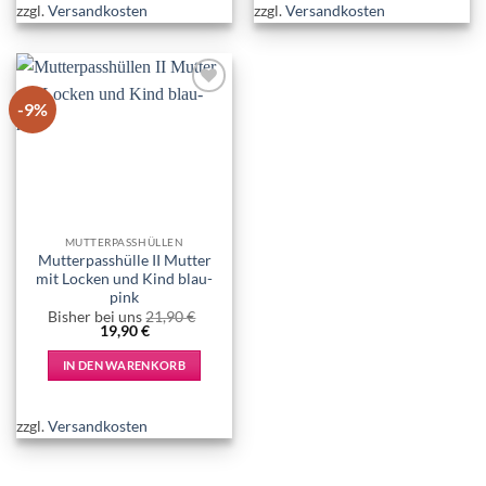
zzgl.
Versandkosten
zzgl.
Versandkosten
-9%
Add to
wishlist
MUTTERPASSHÜLLEN
Mutterpasshülle II Mutter
mit Locken und Kind blau-
pink
Bisher bei uns
21,90
€
Ursprünglicher
Aktueller
19,90
€
Preis
Preis
war:
ist:
IN DEN WARENKORB
21,90 €
19,90 €.
zzgl.
Versandkosten