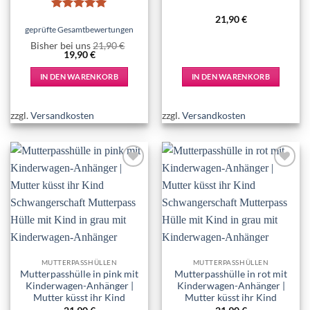
Bewertet
21,90
€
mit
5
von
geprüfte Gesamtbewertungen
5
Bisher bei uns
21,90
€
Ursprünglicher
Aktueller
19,90
€
Preis
Preis
war:
ist:
IN DEN WARENKORB
IN DEN WARENKORB
21,90 €
19,90 €.
zzgl.
Versandkosten
zzgl.
Versandkosten
Add to
Add to
wishlist
wishlist
MUTTERPASSHÜLLEN
MUTTERPASSHÜLLEN
Mutterpasshülle in pink mit
Mutterpasshülle in rot mit
Kinderwagen-Anhänger |
Kinderwagen-Anhänger |
Mutter küsst ihr Kind
Mutter küsst ihr Kind