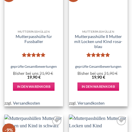
MUTTERPASSHÜLLEN
MUTTERPASSHÜLLEN
Mutterpasshülle für
Mutterpasshülle II Mutter
Fussballer
mit Locken und Kind rosa-
blau
Bewertet
Bewertet
mit
5
von
mit
5
von
geprüfte Gesamtbewertungen
geprüfte Gesamtbewertungen
5
5
Bisher bei uns
21,90
€
Bisher bei uns
21,90
€
Ursprünglicher
Aktueller
Ursprünglicher
Aktueller
19,90
€
19,90
€
Preis
Preis
Preis
Preis
war:
ist:
war:
ist:
IN DEN WARENKORB
IN DEN WARENKORB
21,90 €
19,90 €.
21,90 €
19,90 €.
zzgl.
Versandkosten
zzgl.
Versandkosten
-9%
Add to
Add to