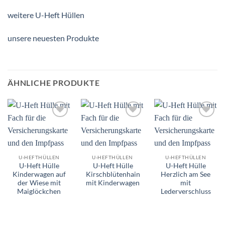
weitere U-Heft Hüllen
unsere neuesten Produkte
ÄHNLICHE PRODUKTE
Add to
Add to
Add to
wishlist
wishlist
wishlist
U-HEFTHÜLLEN
U-HEFTHÜLLEN
U-HEFTHÜLLEN
U-Heft Hülle
U-Heft Hülle
U-Heft Hülle
Kinderwagen auf
Kirschblütenhain
Herzlich am See
der Wiese mit
mit Kinderwagen
mit
Maiglöckchen
Lederverschluss