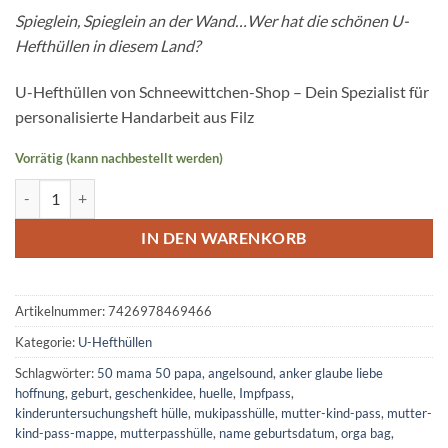
Spieglein, Spieglein an der Wand…Wer hat die schönen U-
Hefthüllen in diesem Land?
U-Hefthüllen von Schneewittchen-Shop – Dein Spezialist für
personalisierte Handarbeit aus Filz
Vorrätig (kann nachbestellt werden)
U-Heft Hülle mit Flaschen-Baby | Hellbeige mit Sternchen Menge
IN DEN WARENKORB
Artikelnummer:
7426978469466
Kategorie:
U-Hefthüllen
Schlagwörter:
50 mama 50 papa
,
angelsound
,
anker glaube liebe
hoffnung
,
geburt
,
geschenkidee
,
huelle
,
Impfpass
,
kinderuntersuchungsheft hülle
,
mukipasshülle
,
mutter-kind-pass
,
mutter-
kind-pass-mappe
,
mutterpasshülle
,
name geburtsdatum
,
orga bag
,