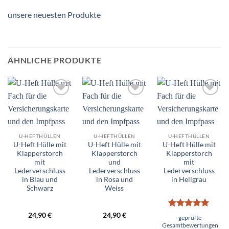
unsere neuesten Produkte
ÄHNLICHE PRODUKTE
Add to
Add to
Add to
wishlist
wishlist
wishlist
U-HEFTHÜLLEN
U-HEFTHÜLLEN
U-HEFTHÜLLEN
U-Heft Hülle mit
U-Heft Hülle mit
U-Heft Hülle mit
Klapperstorch
Klapperstorch
Klapperstorch
mit
und
mit
Lederverschluss
Lederverschluss
Lederverschluss
in Blau und
in Rosa und
in Hellgrau
Schwarz
Weiss
Bewertet
24,90
€
24,90
€
geprüfte
mit
5
von
Gesamtbewertungen