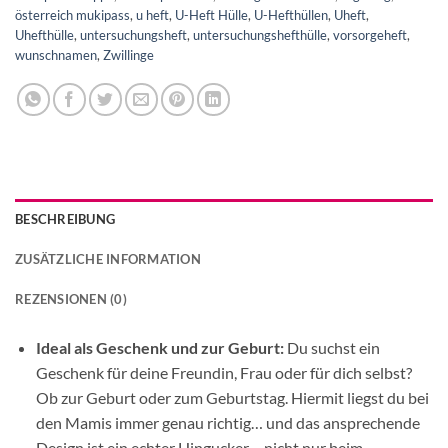
österreich mukipass
,
u heft
,
U-Heft Hülle
,
U-Hefthüllen
,
Uheft
,
Uhefthülle
,
untersuchungsheft
,
untersuchungshefthülle
,
vorsorgeheft
,
wunschnamen
,
Zwillinge
BESCHREIBUNG
ZUSÄTZLICHE INFORMATION
REZENSIONEN (0)
Ideal als Geschenk und zur Geburt:
Du suchst ein
Geschenk für deine Freundin, Frau oder für dich selbst?
Ob zur Geburt oder zum Geburtstag. Hiermit liegst du bei
den Mamis immer genau richtig… und das ansprechende
Design ist ein echter Hingucker….nicht nur beim