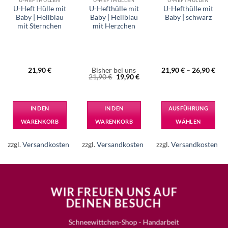
U-HEFTHÜLLEN
U-HEFTHÜLLEN
U-HEFTHÜLLEN
U-Heft Hülle mit
U-Hefthülle mit
U-Hefthülle mit
Baby | Hellblau
Baby | Hellblau
Baby | schwarz
mit Sternchen
mit Herzchen
21,90
€
Bisher bei uns
21,90
€
–
26,90
€
Ursprünglicher
Aktueller
21,90
€
19,90
€
Preis
Preis
war:
ist:
21,90 €
19,90 €.
IN DEN
IN DEN
AUSFÜHRUNG
WARENKORB
WARENKORB
WÄHLEN
Dieses
Produkt
zzgl.
Versandkosten
zzgl.
Versandkosten
zzgl.
Versandkosten
weist
mehrere
Varianten
auf.
WIR FREUEN UNS AUF
Die
DEINEN BESUCH
Optionen
können
Schneewittchen-Shop - Handarbeit