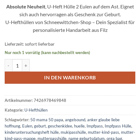
Absolute Neuheit
, U-Heft Hülle 2 Eulen auf dem Ast. Eignet
sich auch hervorragen als Geschenk zur Geburt.
U-Hefthüllen von Schneewittchen-Shop – Dein Spezialist für
personalisierte Handarbeit aus Filz
Lieferzeit:
sofort lieferbar
Nur noch 1 vorrätig (kann nachbestellt werden)
U-Heft Hülle 2 Eulen auf dem Ast in Rot mit Sterne Menge
IN DEN WARENKORB
Artikelnummer:
7426978469848
Kategorie:
U-Hefthüllen
Schlagwörter:
50 mama 50 papa
,
angelsound
,
anker glaube liebe
hoffnung
,
Eulen
,
geburt
,
geschenkidee
,
huelle
,
Impfpass
,
Impfpass Hülle
,
kinderuntersuchungsheft hülle
,
mukipasshülle
,
mutter-kind-pass
,
mutter-
kind-pass-mappe
,
mutterpasshülle
,
name geburtsdatum
,
orga bag
,