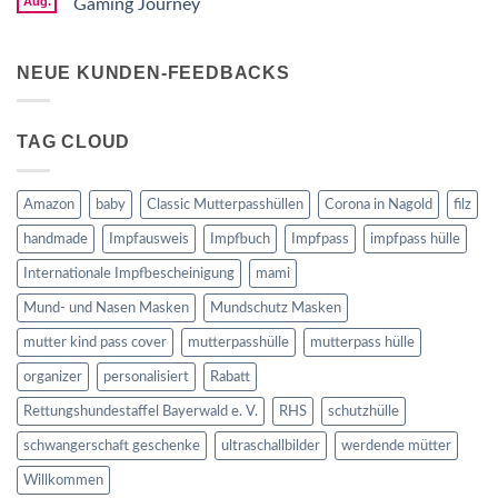
Aug.
Gaming Journey
ein
casino
verbessertes
w
Keine
mobiles
co
Kommentare
Spielvergnügen
grać:
zu
NEUE KUNDEN-FEEDBACKS
Przegląd
The
najpopularniejszych
Role
gier
of
online
Casino
Rewards
TAG CLOUD
in
Enhancing
Your
Gaming
Journey
Amazon
baby
Classic Mutterpasshüllen
Corona in Nagold
filz
handmade
Impfausweis
Impfbuch
Impfpass
impfpass hülle
Internationale Impfbescheinigung
mami
Mund- und Nasen Masken
Mundschutz Masken
mutter kind pass cover
mutterpasshülle
mutterpass hülle
organizer
personalisiert
Rabatt
Rettungshundestaffel Bayerwald e. V.
RHS
schutzhülle
schwangerschaft geschenke
ultraschallbilder
werdende mütter
Willkommen