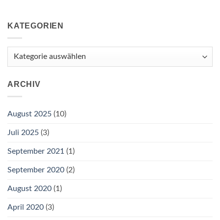
KATEGORIEN
Kategorien
ARCHIV
August 2025
(10)
Juli 2025
(3)
September 2021
(1)
September 2020
(2)
August 2020
(1)
April 2020
(3)