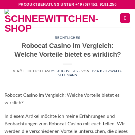
Zum
PRODUKTBERATUNG UNTER +49 (0)7452. 9191.250
Inhalt
springen
RECHTLICHES
Robocat Casino im Vergleich:
Welche Vorteile bietet es wirklich?
VERÖFFENTLICHT AM
21. AUGUST 2025
VON
LIVIA PRITZWALD-
STEGMANN
Robocat Casino im Vergleich: Welche Vorteile bietet es
wirklich?
In diesem Artikel möchte ich meine Erfahrungen und
Beobachtungen zum Robocat Casino mit euch teilen. Wir
werden die verschiedenen Vorteile untersuchen, die dieses