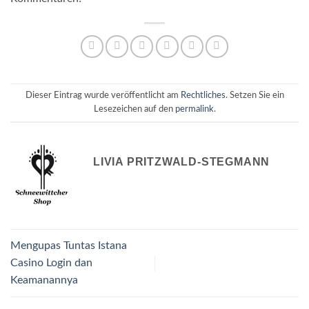
Dieser Eintrag wurde veröffentlicht am
Rechtliches
. Setzen Sie ein
Lesezeichen auf den
permalink
.
LIVIA PRITZWALD-STEGMANN
Mengupas Tuntas Istana
Casino Login dan
Keamanannya