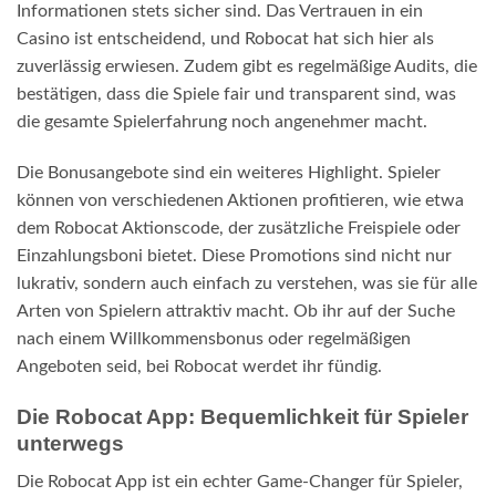
Informationen stets sicher sind. Das Vertrauen in ein
Casino ist entscheidend, und Robocat hat sich hier als
zuverlässig erwiesen. Zudem gibt es regelmäßige Audits, die
bestätigen, dass die Spiele fair und transparent sind, was
die gesamte Spielerfahrung noch angenehmer macht.
Die Bonusangebote sind ein weiteres Highlight. Spieler
können von verschiedenen Aktionen profitieren, wie etwa
dem Robocat Aktionscode, der zusätzliche Freispiele oder
Einzahlungsboni bietet. Diese Promotions sind nicht nur
lukrativ, sondern auch einfach zu verstehen, was sie für alle
Arten von Spielern attraktiv macht. Ob ihr auf der Suche
nach einem Willkommensbonus oder regelmäßigen
Angeboten seid, bei Robocat werdet ihr fündig.
Die Robocat App: Bequemlichkeit für Spieler
unterwegs
Die Robocat App ist ein echter Game-Changer für Spieler,