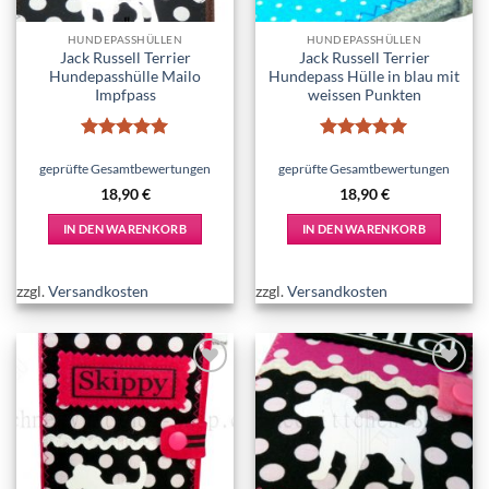
HUNDEPASSHÜLLEN
HUNDEPASSHÜLLEN
Jack Russell Terrier
Jack Russell Terrier
Hundepasshülle Mailo
Hundepass Hülle in blau mit
Impfpass
weissen Punkten
Bewertet
Bewertet
mit
5
von
mit
5
von
geprüfte Gesamtbewertungen
geprüfte Gesamtbewertungen
5
5
18,90
€
18,90
€
IN DEN WARENKORB
IN DEN WARENKORB
zzgl.
Versandkosten
zzgl.
Versandkosten
Add to
Add to
wishlist
wishlist