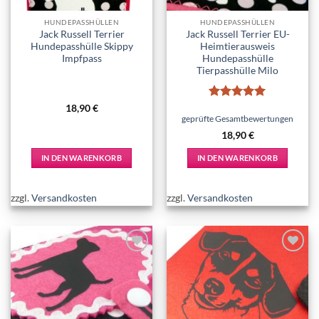
HUNDEPASSHÜLLEN
HUNDEPASSHÜLLEN
Jack Russell Terrier
Jack Russell Terrier EU-
Hundepasshülle Skippy
Heimtierausweis
Impfpass
Hundepasshülle
Tierpasshülle Milo
Bewertet
18,90
€
mit
5
von
geprüfte Gesamtbewertungen
5
18,90
€
IN DEN WARENKORB
IN DEN WARENKORB
zzgl.
Versandkosten
zzgl.
Versandkosten
Add to
Add to
wishlist
wishlist