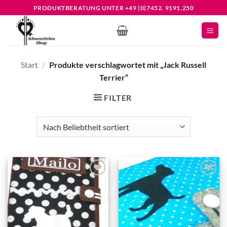
Zum
PRODUKTBERATUNG UNTER +49 (0)7452. 9191.250
Inhalt
springen
Start
/
Produkte verschlagwortet mit „Jack Russell
Terrier“
FILTER
Add to
Add to
wishlist
wishlist